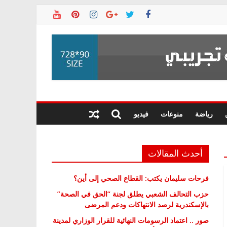
رياضة
منوعات
فيديو
أحدث المقالات
فرحات سليمان يكتب: القطاع الصحي إلى أين؟
حزب التحالف الشعبي يطلق لجنة “الحق في الصحة”
بالإسكندرية لرصد الانتهاكات ودعم المرضى
صور .. اعتماد الرسومات النهائية للقرار الوزاري لمدينة