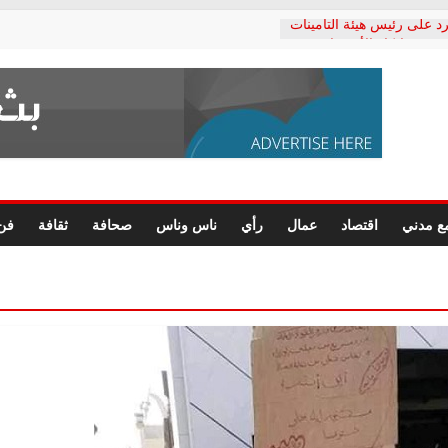
د على رئيس هيئة التأمينات
حفي: إنكار الأزمة لا ينهي
 المعاشات.. ونطالب بكشف
ة
 يكتب: القطاع الصحي إلى
الشعبي يطلق لجنة “الحق
إسكندرية لرصد الانتهاكات
الرسومات النهائية للقرار
ع مدني
اقتصاد
عمال
رأي
ناس وناس
صحافة
ثقافة
فن
 الصحفيين.. وانتهاء أعمال
لإداري
 لحقوق الإنسان يعلن
دكتور محمد زهران.. ويؤكد:
وضمانات المحاكمة العادلة