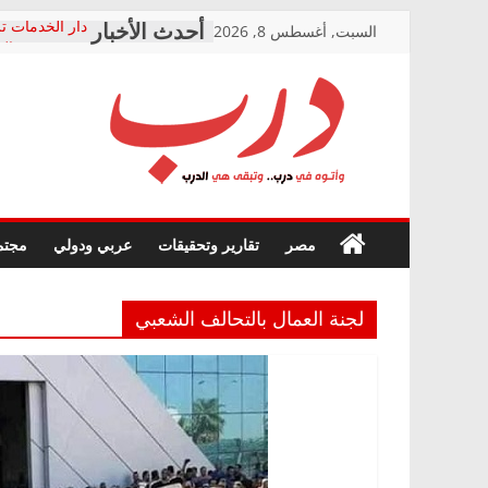
Skip
السبت, أغسطس 8, 2026
دار الخدمات تر
to
بعد مؤتمره الص
معاناة أصحاب
content
الشركة المنفذ
فرحات سليمان
درب
أين؟
حزب التحالف 
في الصحة” بال
وأتوه
ودعم المرضى
صور .. اعتماد 
في
مصر
تقارير وتحقيقات
عربي ودولي
مجتم
الوزاري لمدينة
درب..
إنشاء المبنى ا
وتبقى
المجلس القومي
هي
متابعة قضية ال
لجنة العمال بالتحالف الشعبي
الدرب
قرينة البراءة 
حق أصيل