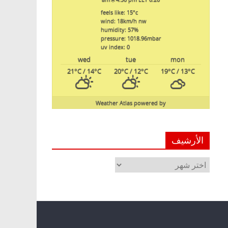
feels like: 15
°c
wind: 18
km/h
nw
humidity: 57
%
pressure: 1018.96
mbar
uv index: 0
wed
tue
mon
21
°C
/ 14
°C
20
°C
/ 12
°C
19
°C
/ 13
°C
Weather Atlas
powered by
الأرشيف
الأرشيف