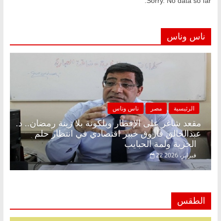
Sorry. No data so far.
ناس وناس
الرئيسية
مصر
ناس وناس
مقعد شاغر على الإفطار وبلكونة بلا زينة رمضان.. د.
عبدالخالق فاروق خبير اقتصادي في انتظار حلم
الحرية ولمة الحبايب
22 فبراير، 2026
الطقس