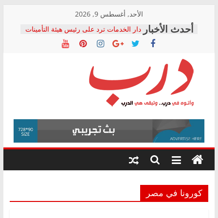
Skip
الأحد, أغسطس 9, 2026
المجلس القومي لحقوق الإنسان يعلن
to
متابعة قضية الدكتور محمد زهران.. ويؤكد:
content
قرينة البراءة وضمانات المحاكمة العادلة
حق أصيل
دار الخدمات ترد على رئيس هيئة التأمينات
بعد مؤتمره الصحفي: إنكار الأزمة لا ينهي
معاناة أصحاب المعاشات.. ونطالب بكشف
الشركة المنفذة
درب
فرحات سليمان يكتب: القطاع الصحي إلى
أين؟
حزب التحالف الشعبي يطلق لجنة “الحق
وأتوه
في الصحة” بالإسكندرية لرصد الانتهاكات
في
ودعم المرضى
درب..
صور .. اعتماد الرسومات النهائية للقرار
وتبقى
الوزاري لمدينة الصحفيين.. وانتهاء أعمال
هي
إنشاء المبنى الإداري
الدرب
كورونا في مصر