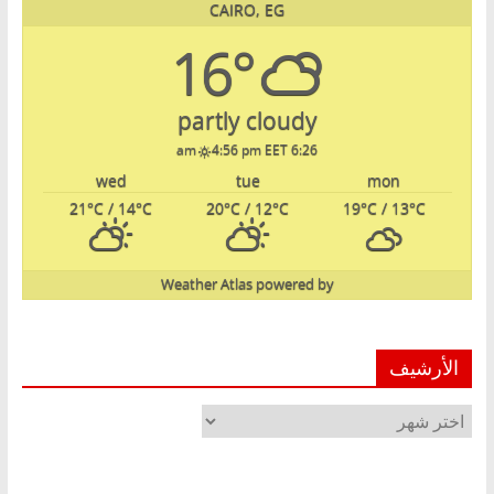
CAIRO, EG
16°
partly cloudy
4:56 pm EET
6:26 am
wed
tue
mon
21
°C
/ 14
°C
20
°C
/ 12
°C
19
°C
/ 13
°C
Weather Atlas
powered by
الأرشيف
الأرشيف