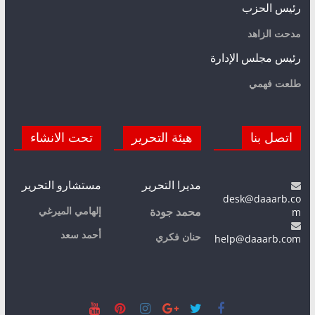
رئيس الحزب
مدحت الزاهد
رئيس مجلس الإدارة
طلعت فهمي
اتصل بنا
هيئة التحرير
تحت الانشاء
مديرا التحرير
مستشارو التحرير
desk@daaarb.co
m
إلهامي الميرغي
محمد جودة
أحمد سعد
حنان فكري
help@daaarb.com