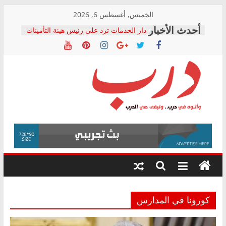
Skip
الخميس, أغسطس 6, 2026
to
دار الخدمات ترد على رئيس هيئة التأمينات
content
بعد مؤتمره الصحفي: إنكار الأزمة لا ينهي
معاناة أصحاب المعاشات.. ونطالب بكشف
الشركة المنفذة
فرحات سليمان يكتب: القطاع الصحي إلى
أين؟
حزب التحالف الشعبي يطلق لجنة “الحق
درب
في الصحة” بالإسكندرية لرصد الانتهاكات
ودعم المرضى
صور .. اعتماد الرسومات النهائية للقرار
وأتوه
الوزاري لمدينة الصحفيين.. وانتهاء أعمال
في
إنشاء المبنى الإداري
درب..
المجلس القومي لحقوق الإنسان يعلن
وتبقى
متابعة قضية الدكتور محمد زهران.. ويؤكد:
هي
قرينة البراءة وضمانات المحاكمة العادلة
حق أصيل
الدرب
كورونا في المدارس