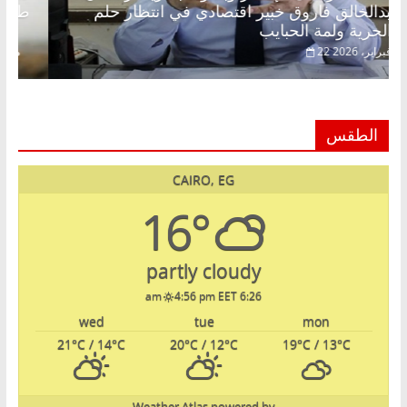
عبدالخالق فاروق خبير اقتصادي في انتظار حلم
الحرية ولمة الحبايب
22 فبراير، 2026
الطقس
CAIRO, EG
16°
partly cloudy
4:56 pm EET
6:26 am
wed
tue
mon
21
°C
/ 14
°C
20
°C
/ 12
°C
19
°C
/ 13
°C
Weather Atlas
powered by