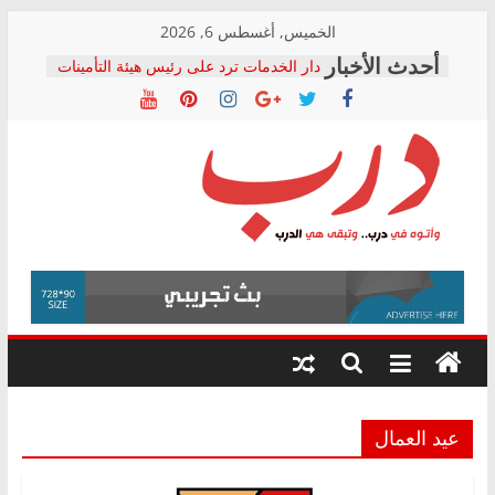
Skip
الخميس, أغسطس 6, 2026
to
دار الخدمات ترد على رئيس هيئة التأمينات
content
بعد مؤتمره الصحفي: إنكار الأزمة لا ينهي
معاناة أصحاب المعاشات.. ونطالب بكشف
الشركة المنفذة
فرحات سليمان يكتب: القطاع الصحي إلى
أين؟
حزب التحالف الشعبي يطلق لجنة “الحق
درب
في الصحة” بالإسكندرية لرصد الانتهاكات
ودعم المرضى
صور .. اعتماد الرسومات النهائية للقرار
وأتوه
الوزاري لمدينة الصحفيين.. وانتهاء أعمال
في
إنشاء المبنى الإداري
درب..
المجلس القومي لحقوق الإنسان يعلن
وتبقى
متابعة قضية الدكتور محمد زهران.. ويؤكد:
هي
قرينة البراءة وضمانات المحاكمة العادلة
حق أصيل
الدرب
عيد العمال