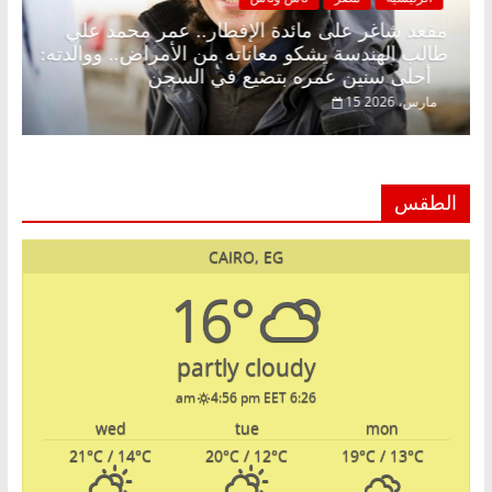
د.
مقعد شاغر على مائدة الإفطار.. عمر محمد علي
طالب الهندسة يشكو معاناته من الأمراض.. ووالدته:
أحلى سنين عمره بتضيع في السجن
15 مارس، 2026
الطقس
CAIRO, EG
16°
partly cloudy
4:56 pm EET
6:26 am
wed
tue
mon
21
°C
/ 14
°C
20
°C
/ 12
°C
19
°C
/ 13
°C