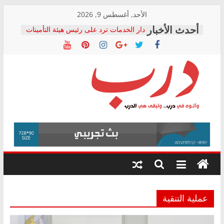
Skip
الأحد, أغسطس 9, 2026
to
دار الخدمات ترد على رئيس هيئة التأمينات
content
بعد مؤتمره الصحفي: إنكار الأزمة لا ينهي
معاناة أصحاب المعاشات.. ونطالب بكشف
الشركة المنفذة
فرحات سليمان يكتب: القطاع الصحي إلى
أين؟
حزب التحالف الشعبي يطلق لجنة “الحق
درب
في الصحة” بالإسكندرية لرصد الانتهاكات
ودعم المرضى
صور .. اعتماد الرسومات النهائية للقرار
وأتوه
الوزاري لمدينة الصحفيين.. وانتهاء أعمال
في
إنشاء المبنى الإداري
درب..
المجلس القومي لحقوق الإنسان يعلن
وتبقى
متابعة قضية الدكتور محمد زهران.. ويؤكد:
هي
قرينة البراءة وضمانات المحاكمة العادلة
حق أصيل
الدرب
عملية التنقية