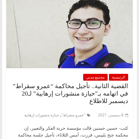
الرئيسية
مجتمع مدني
القضية الثانية.. تأجيل محاكمة “عمرو سقراط”
في اتهامه بـ”حيازة منشورات إرهابية” لـ20
ديسمبر للاطلاع
,
8 ديسمبر، 2021
"عمرو سقراط"
حيازة منشورات إرهابية
كتب- حسين حسنين قالت مؤسسة حرية الفكر والتعبير، إن
محكمة جنح بلبيس، قررت، أمس الثلاثاء، تأجيل جلسة محاكمة