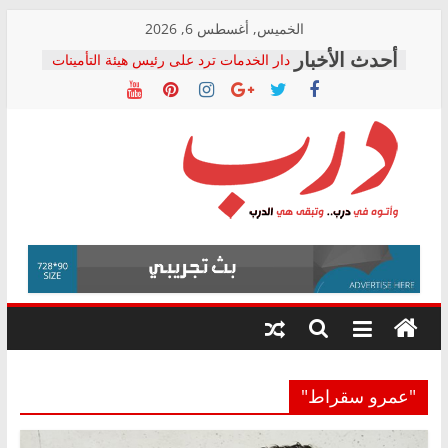
Skip
الخميس, أغسطس 6, 2026
to
دار الخدمات ترد على رئيس هيئة التأمينات
content
بعد مؤتمره الصحفي: إنكار الأزمة لا ينهي
معاناة أصحاب المعاشات.. ونطالب بكشف
الشركة المنفذة
فرحات سليمان يكتب: القطاع الصحي إلى
أين؟
حزب التحالف الشعبي يطلق لجنة “الحق
درب
في الصحة” بالإسكندرية لرصد الانتهاكات
ودعم المرضى
صور .. اعتماد الرسومات النهائية للقرار
وأتوه
الوزاري لمدينة الصحفيين.. وانتهاء أعمال
في
إنشاء المبنى الإداري
درب..
المجلس القومي لحقوق الإنسان يعلن
وتبقى
متابعة قضية الدكتور محمد زهران.. ويؤكد:
هي
قرينة البراءة وضمانات المحاكمة العادلة
حق أصيل
الدرب
"عمرو سقراط"