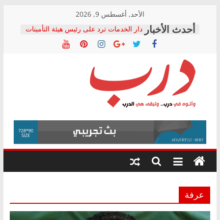
Skip
الأحد, أغسطس 9, 2026
to
دار الخدمات ترد على رئيس هيئة التأمينات
content
بعد مؤتمره الصحفي: إنكار الأزمة لا ينهي
معاناة أصحاب المعاشات.. ونطالب بكشف
الشركة المنفذة
فرحات سليمان يكتب: القطاع الصحي إلى
أين؟
حزب التحالف الشعبي يطلق لجنة “الحق
درب
في الصحة” بالإسكندرية لرصد الانتهاكات
ودعم المرضى
صور .. اعتماد الرسومات النهائية للقرار
وأتوه
الوزاري لمدينة الصحفيين.. وانتهاء أعمال
في
إنشاء المبنى الإداري
درب..
المجلس القومي لحقوق الإنسان يعلن
وتبقى
متابعة قضية الدكتور محمد زهران.. ويؤكد:
هي
قرينة البراءة وضمانات المحاكمة العادلة
حق أصيل
الدرب
عرفة