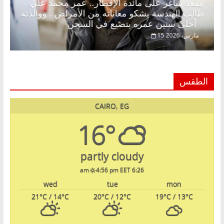
.. د.
مقعد شاغر على مائدة الإفطار.. عمر محمد علي
طالب الهندسة يشكو معاناته من الأمراض.. ووالدته:
أحلى سنين عمره بتضيع في السجن
15 مارس، 2026
الطقس
CAIRO, EG
16°
partly cloudy
4:56 pm EET
6:26 am
wed
tue
mon
21
°C
/ 14
°C
20
°C
/ 12
°C
19
°C
/ 13
°C