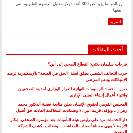
رونالدو بما يزيد عن 300 ألف دولار مقابل الرسوم القانونية التي
أنفقها
أحدث المقالات
فرحات سليمان يكتب: القطاع الصحي إلى أين؟
حزب التحالف الشعبي يطلق لجنة “الحق في الصحة” بالإسكندرية لرصد
الانتهاكات ودعم المرضى
صور .. اعتماد الرسومات النهائية للقرار الوزاري لمدينة الصحفيين..
وانتهاء أعمال إنشاء المبنى الإداري
المجلس القومي لحقوق الإنسان يعلن متابعة قضية الدكتور محمد
زهران.. ويؤكد: قرينة البراءة وضمانات المحاكمة العادلة حق أصيل
دار الخدمات ترد على رئيس هيئة التأمينات بعد مؤتمره الصحفي: إنكار
الأزمة لا ينهي معاناة أصحاب المعاشات.. ونطالب بكشف الشركة
المنفذة