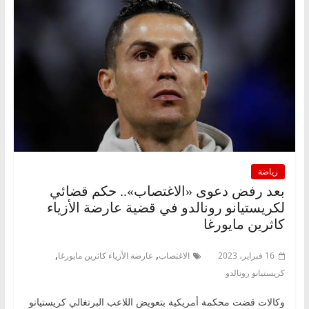
رياضة
بعد رفض دعوى «الاغتصاب».. حكم قضائي
لكريستيانو رونالدو في قضية عارضة الأزياء
كاثرين مايورغا
,
,
16 فبراير، 2023
الاغتصاب
عارضة الأزياء كاثرين مايورغا
كريستيانو رونالدو
وكالات قضت محكمة أمريكية بتعويض اللاعب البرتغالي كريستيانو