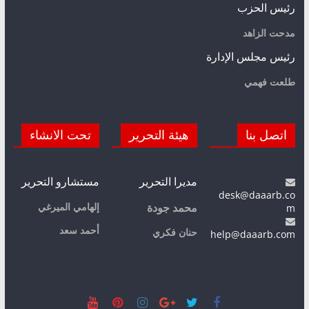
رئيس الحزب
مدحت الزاهد
رئيس مجلس الإدارة
طلعت فهمي
اتصل بنا
هيئة التحرير
تحت الانشاء
مديرا التحرير
مستشارو التحرير
desk@daaarb.co
m
إلهامي الميرغي
محمد جودة
أحمد سعد
حنان فكري
help@daaarb.com