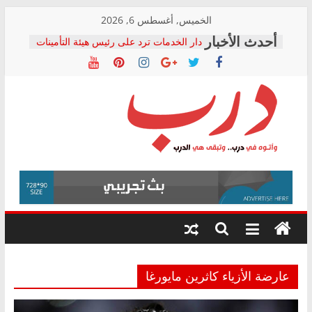
Skip
الخميس, أغسطس 6, 2026
to
دار الخدمات ترد على رئيس هيئة التأمينات
content
بعد مؤتمره الصحفي: إنكار الأزمة لا ينهي
معاناة أصحاب المعاشات.. ونطالب بكشف
الشركة المنفذة
فرحات سليمان يكتب: القطاع الصحي إلى
أين؟
حزب التحالف الشعبي يطلق لجنة “الحق
درب
في الصحة” بالإسكندرية لرصد الانتهاكات
ودعم المرضى
صور .. اعتماد الرسومات النهائية للقرار
وأتوه
الوزاري لمدينة الصحفيين.. وانتهاء أعمال
في
إنشاء المبنى الإداري
درب..
المجلس القومي لحقوق الإنسان يعلن
وتبقى
متابعة قضية الدكتور محمد زهران.. ويؤكد:
هي
قرينة البراءة وضمانات المحاكمة العادلة
حق أصيل
الدرب
عارضة الأزياء كاثرين مايورغا