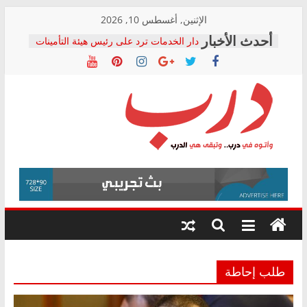
Skip
الإثنين, أغسطس 10, 2026
to
دار الخدمات ترد على رئيس هيئة التأمينات
content
بعد مؤتمره الصحفي: إنكار الأزمة لا ينهي
معاناة أصحاب المعاشات.. ونطالب بكشف
الشركة المنفذة
فرحات سليمان يكتب: القطاع الصحي إلى
أين؟
حزب التحالف الشعبي يطلق لجنة “الحق
درب
في الصحة” بالإسكندرية لرصد الانتهاكات
ودعم المرضى
صور .. اعتماد الرسومات النهائية للقرار
وأتوه
الوزاري لمدينة الصحفيين.. وانتهاء أعمال
في
إنشاء المبنى الإداري
درب..
المجلس القومي لحقوق الإنسان يعلن
وتبقى
متابعة قضية الدكتور محمد زهران.. ويؤكد:
هي
قرينة البراءة وضمانات المحاكمة العادلة
حق أصيل
الدرب
طلب إحاطة