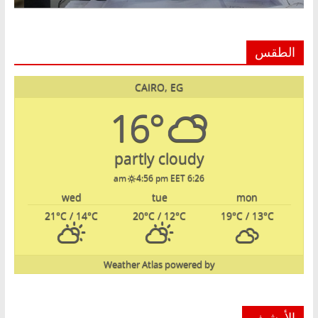
الطقس
CAIRO, EG
16°
partly cloudy
4:56 pm EET
6:26 am
wed
tue
mon
21
°C
/ 14
°C
20
°C
/ 12
°C
19
°C
/ 13
°C
Weather Atlas
powered by
الأرشيف