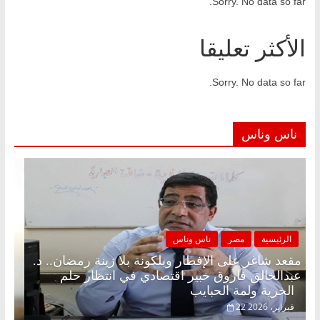
Sorry. No data so far.
الأكثر تعليقا
Sorry. No data so far.
ناس وناس
الرئيسية
مصر
ناس وناس
مقعد شاغر على الإفطار وبلكونة بلا زينة رمضان.. د.
عبدالخالق فاروق خبير اقتصادي في انتظار حلم
الحرية ولمة الحبايب
22 فبراير، 2026