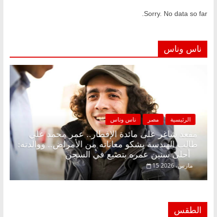
Sorry. No data so far.
ناس وناس
الرئيسية
مصر
ناس وناس
كونة بلا زينة رمضان.. د.
مقعد شاغر على مائدة الإفطار.
صادي في انتظار حلم
طالب الهندسة يشكو معاناته من 
أحلى سنين عمره بتضيع في السجن
15 مارس، 2026
الطقس