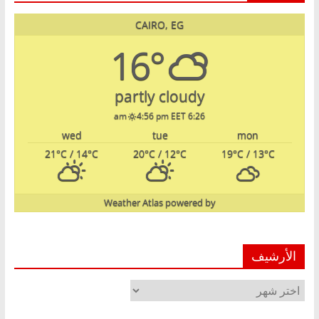
CAIRO, EG
16°
partly cloudy
4:56 pm EET
6:26 am
wed
tue
mon
21
°C
/ 14
°C
20
°C
/ 12
°C
19
°C
/ 13
°C
Weather Atlas
powered by
الأرشيف
الأرشيف