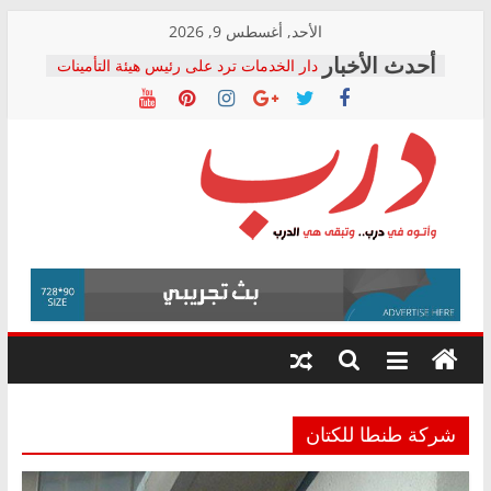
Skip
الأحد, أغسطس 9, 2026
to
دار الخدمات ترد على رئيس هيئة التأمينات
content
بعد مؤتمره الصحفي: إنكار الأزمة لا ينهي
معاناة أصحاب المعاشات.. ونطالب بكشف
الشركة المنفذة
فرحات سليمان يكتب: القطاع الصحي إلى
أين؟
حزب التحالف الشعبي يطلق لجنة “الحق
درب
في الصحة” بالإسكندرية لرصد الانتهاكات
ودعم المرضى
صور .. اعتماد الرسومات النهائية للقرار
وأتوه
الوزاري لمدينة الصحفيين.. وانتهاء أعمال
في
إنشاء المبنى الإداري
درب..
المجلس القومي لحقوق الإنسان يعلن
وتبقى
متابعة قضية الدكتور محمد زهران.. ويؤكد:
هي
قرينة البراءة وضمانات المحاكمة العادلة
حق أصيل
الدرب
شركة طنطا للكتان