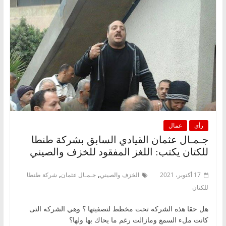
رأي
عمال
جـمـال عثمان القيادي السابق بشركة طنطا
للكتان يكتب: اللغز المفقود للخزف والصيني
,
,
17 أكتوبر، 2021
الخزف والصيني
جـمـال عثمان
شركة طنطا
للكتان
هل حقا هذه الشركه تحت مخطط لتصفيتها ؟ وهي الشركه التى
كانت ملء السمع ومازالت رغم ما يحاك بها ولها؟