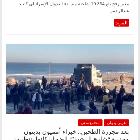
معبر رفح بلغ 19.354 شاحنة منذ بدء العدوان الإسرائيلي كتب:
عبدالرحمن
عربي ودولي
مجتمع مدني
بعد مجزرة الطحين.. خبراء أمميون يدينون
مجزرة “شارع الرشيد”: الضحايا كانوا ينتظرون