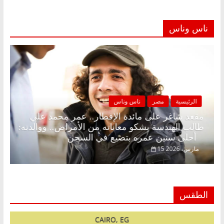
ناس وناس
الرئيسية
مصر
ناس وناس
لكونة بلا زينة رمضان.. د.
مقعد شاغر على مائدة الإفطار
قتصادي في انتظار حلم
طالب الهندسة يشكو معاناته من
أحلى سنين عمره بتضيع في السجن
15 مارس، 2026
الطقس
CAIRO, EG