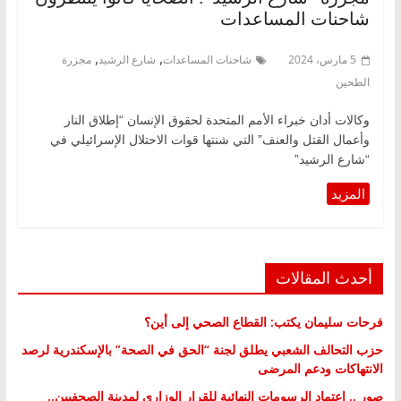
شاحنات المساعدات
,
,
5 مارس، 2024
شاحنات المساعدات
شارع الرشيد
مجزرة
الطحين
وكالات أدان خبراء الأمم المتحدة لحقوق الإنسان “إطلاق النار
وأعمال القتل والعنف” التي شنتها قوات الاحتلال الإسرائيلي في
“شارع الرشيد”
أحدث المقالات
فرحات سليمان يكتب: القطاع الصحي إلى أين؟
حزب التحالف الشعبي يطلق لجنة “الحق في الصحة” بالإسكندرية لرصد
الانتهاكات ودعم المرضى
صور .. اعتماد الرسومات النهائية للقرار الوزاري لمدينة الصحفيين..