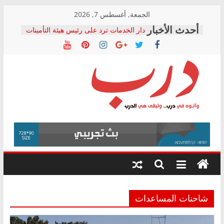
Skip
الجمعة, أغسطس 7, 2026
to
دار الخدمات ترد على رئيس هيئة التأمينات
content
بعد مؤتمره الصحفي: إنكار الأزمة لا ينهي
معاناة أصحاب المعاشات.. ونطالب بكشف
الشركة المنفذة
فرحات سليمان يكتب: القطاع الصحي إلى
أين؟
حزب التحالف الشعبي يطلق لجنة “الحق
درب
في الصحة” بالإسكندرية لرصد الانتهاكات
ودعم المرضى
صور .. اعتماد الرسومات النهائية للقرار
وأتوه
الوزاري لمدينة الصحفيين.. وانتهاء أعمال
في
إنشاء المبنى الإداري
درب..
المجلس القومي لحقوق الإنسان يعلن
وتبقى
متابعة قضية الدكتور محمد زهران.. ويؤكد:
هي
قرينة البراءة وضمانات المحاكمة العادلة
حق أصيل
الدرب
شاحنات المساعدات