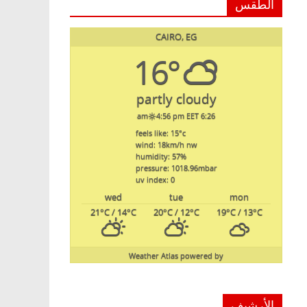
الطقس
CAIRO, EG
16°
partly cloudy
4:56 pm EET
6:26 am
feels like: 15
°c
wind: 18
km/h
nw
humidity: 57
%
pressure: 1018.96
mbar
uv index: 0
wed
tue
mon
21
°C
/ 14
°C
20
°C
/ 12
°C
19
°C
/ 13
°C
Weather Atlas
powered by
الأرشيف