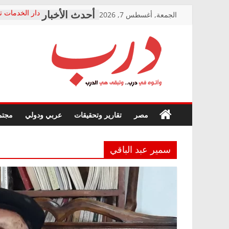
Skip
الجمعة, أغسطس 7, 2026
دار الخدمات ت
to
بعد مؤتمره الص
معاناة أصحاب
content
الشركة المنفذ
فرحات سليمان
درب
أين؟
حزب التحالف 
في الصحة” بال
وأتوه
ودعم المرضى
صور .. اعتماد 
في
مصر
تقارير وتحقيقات
عربي ودولي
مجتم
الوزاري لمدينة
درب..
إنشاء المبنى ا
وتبقى
المجلس القوم
هي
متابعة قضية ا
سمير عبد الباقي
الدرب
قرينة البراءة 
حق أصيل