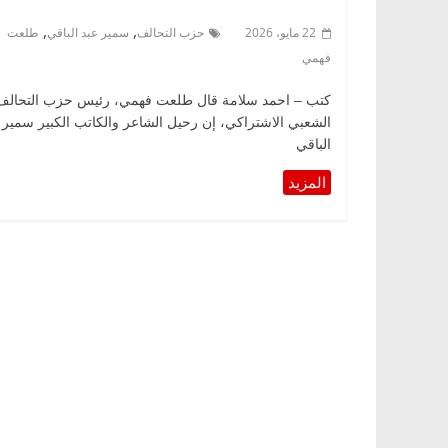
,
,
22 مايو، 2026
حزب التحالف
سمير عبد الباقي
طلعت
فهمي
كتب – احمد سلامة قال طلعت فهمي، رئيس حزب التحالف
الشعبي الاشتراكي، إن رحيل الشاعر والكاتب الكبير سمير 
الباقي
ناس
الرئيسية
مصر
ناس وناس
خبير اقتصادي
في ذكرى رحيله.. د. نور فرحات فقيه
حيداً على أبواب
قانوني دافع عن قضايا الوطن وانحاز
للحرية (بروفايل)
26 يناير، 2026