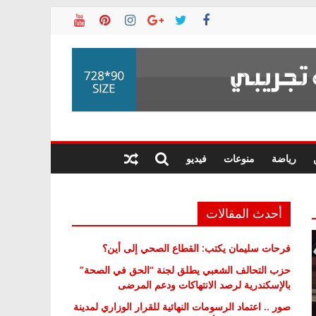
رياضة
منوعات
فيديو
أحدث المقالات
فرحات سليمان يكتب: القطاع الصحي إلى أين؟
حزب التحالف الشعبي يطلق لجنة “الحق في الصحة”
بالإسكندرية لرصد الانتهاكات ودعم المرضى
صور .. اعتماد الرسومات النهائية للقرار الوزاري لمدينة