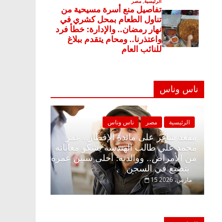
ناس وناس
ناس وناس
الرئيسية
مصر
ناس وناس
إفطار وبلكونة بلا زينة
مقعد شاغر على مائدة الإفطار.. عمر
خالق فاروق خبير
محمد علي طالب الهندسة يشكو معان
ر حلم الحرية ولمة
من الأمراض.. ووالدته: أحلى سنين 
بتضيع في السجن
15 مارس، 2026