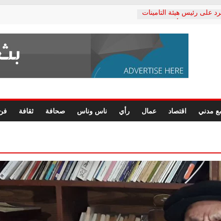
رد على رئيس هيئة التأمينات
حفي: إنكار الأزمة لا ينهي
 المعاشات.. ونطالب بكشف
ة
 يكتب: القطاع الصحي إلى
الشعبي يطلق لجنة “الحق
إسكندرية لرصد الانتهاكات
الرسومات النهائية للقرار
ع مدني
اقتصاد
عمال
رأي
ناس وناس
صحافة
ثقافة
فن
 الصحفيين.. وانتهاء أعمال
لإداري
ي لحقوق الإنسان يعلن
لدكتور محمد زهران.. ويؤكد:
وضمانات المحاكمة العادلة