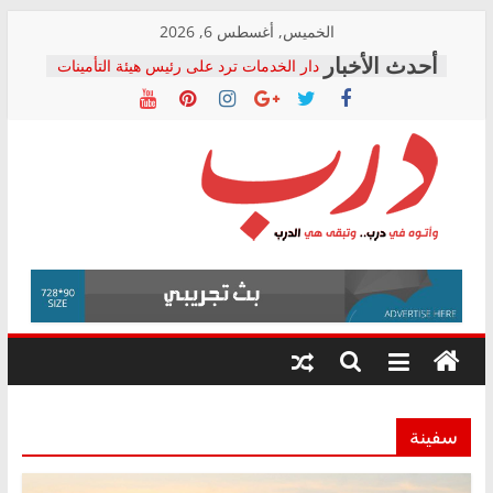
Skip
الخميس, أغسطس 6, 2026
to
دار الخدمات ترد على رئيس هيئة التأمينات
content
بعد مؤتمره الصحفي: إنكار الأزمة لا ينهي
معاناة أصحاب المعاشات.. ونطالب بكشف
الشركة المنفذة
فرحات سليمان يكتب: القطاع الصحي إلى
أين؟
حزب التحالف الشعبي يطلق لجنة “الحق
درب
في الصحة” بالإسكندرية لرصد الانتهاكات
ودعم المرضى
صور .. اعتماد الرسومات النهائية للقرار
وأتوه
الوزاري لمدينة الصحفيين.. وانتهاء أعمال
في
إنشاء المبنى الإداري
درب..
المجلس القومي لحقوق الإنسان يعلن
وتبقى
متابعة قضية الدكتور محمد زهران.. ويؤكد:
هي
قرينة البراءة وضمانات المحاكمة العادلة
حق أصيل
الدرب
سفينة