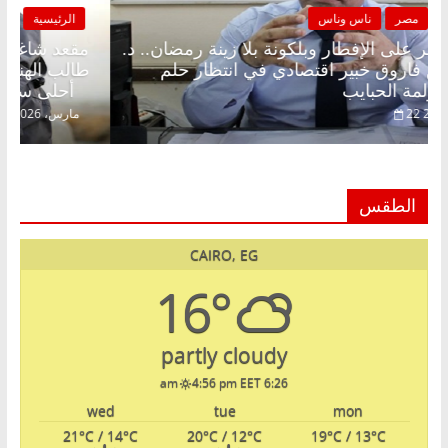
الرئيسية
مصر
ناس وناس
مقعد شاغر على الإفطار وبلكونة بلا زينة رمضان.. د.
م
عبدالخالق فاروق خبير اقتصادي في انتظار حلم
ط
الحرية ولمة الحبايب
أح
22 فبراير، 2026
الطقس
CAIRO, EG
16°
partly cloudy
4:56 pm EET
6:26 am
wed
tue
mon
21
°C
/ 14
°C
20
°C
/ 12
°C
19
°C
/ 13
°C