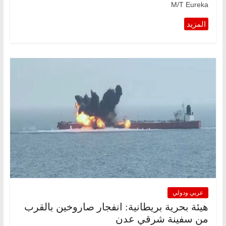
M/T Eureka
عربي ودولي
هيئة بحرية بريطانية: انفجار صاروخين بالقرب
من سفينة شرقي عدن