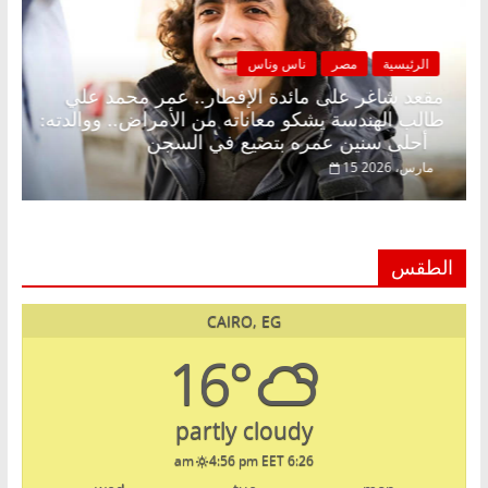
الرئيسية
مصر
ناس وناس
 زينة رمضان.. د.
مقعد شاغر على مائدة الإفطار.. عمر م
 انتظار حلم
طالب الهندسة يشكو معاناته من الأمراض.
أحلى سنين عمره بتضيع في السجن
15 مارس، 2026
الطقس
CAIRO, EG
16°
partly cloudy
4:56 pm EET
6:26 am