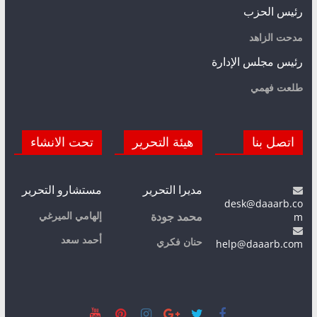
رئيس الحزب
مدحت الزاهد
رئيس مجلس الإدارة
طلعت فهمي
اتصل بنا
هيئة التحرير
تحت الانشاء
مديرا التحرير
مستشارو التحرير
desk@daaarb.co
m
إلهامي الميرغي
محمد جودة
أحمد سعد
حنان فكري
help@daaarb.com