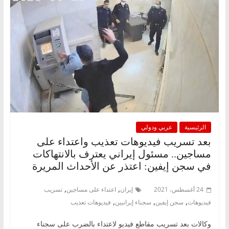
الرئيسية
عربي ودولي
بعد تسريب فيديوهات تعذيب واعتداء على
مساجين.. مسئول إيراني يعترف بالانتهاكات
في سجن إيفين: اعتذر عن الأحداث المريرة
,
,
24 أغسطس، 2021
إيران
اعتداء على مساجين
تسريب
,
,
,
فيديوهات
سجن إيفين
سجناء إيرانيين
فيديوهات تعذيب
وكالات بعد تسريب مقاطع فيديو لاعتداء بالضرب على سجناء