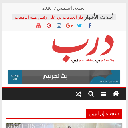
Skip
الجمعة, أغسطس 7, 2026
to
دار الخدمات ترد على رئيس هيئة التأمينات
content
بعد مؤتمره الصحفي: إنكار الأزمة لا ينهي
معاناة أصحاب المعاشات.. ونطالب بكشف
الشركة المنفذة
فرحات سليمان يكتب: القطاع الصحي إلى
أين؟
حزب التحالف الشعبي يطلق لجنة “الحق
درب
في الصحة” بالإسكندرية لرصد الانتهاكات
ودعم المرضى
صور .. اعتماد الرسومات النهائية للقرار
وأتوه
الوزاري لمدينة الصحفيين.. وانتهاء أعمال
في
إنشاء المبنى الإداري
درب..
المجلس القومي لحقوق الإنسان يعلن
وتبقى
متابعة قضية الدكتور محمد زهران.. ويؤكد:
هي
قرينة البراءة وضمانات المحاكمة العادلة
حق أصيل
الدرب
سجناء إيرانيين