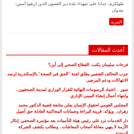
طولكرم، حدادا على شهداء بلدة دير الغصون الذين ارتقوا أمس،
بعدوان
أحدث المقالات
فرحات سليمان يكتب: القطاع الصحي إلى أين؟
حزب التحالف الشعبي يطلق لجنة “الحق في الصحة” بالإسكندرية لرصد
الانتهاكات ودعم المرضى
صور .. اعتماد الرسومات النهائية للقرار الوزاري لمدينة الصحفيين..
وانتهاء أعمال إنشاء المبنى الإداري
المجلس القومي لحقوق الإنسان يعلن متابعة قضية الدكتور محمد
زهران.. ويؤكد: قرينة البراءة وضمانات المحاكمة العادلة حق أصيل
دار الخدمات ترد على رئيس هيئة التأمينات بعد مؤتمره الصحفي: إنكار
الأزمة لا ينهي معاناة أصحاب المعاشات.. ونطالب بكشف الشركة
المنفذة