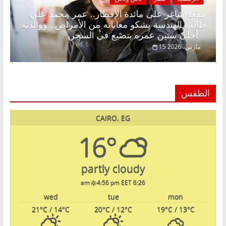
 د.
مقعد شاغر على مائدة الإفطار.. عمر محمد علي
طالب الهندسة يشكو معاناته من الأمراض.. ووالدته:
أحلى سنين عمره بتضيع في السجن
15 مارس، 2026
الطقس
CAIRO, EG
16°
partly cloudy
4:56 pm EET
6:26 am
wed
tue
mon
21
°C
/ 14
°C
20
°C
/ 12
°C
19
°C
/ 13
°C