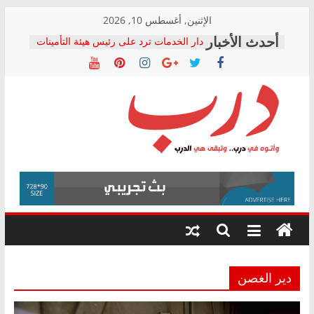
Skip
الإثنين, أغسطس 10, 2026
to
دار الخدمات ترد على رئيس هيئة التأمينات
content
بعد مؤتمره الصحفي: إنكار الأزمة لا ينهي
معاناة أصحاب المعاشات.. ونطالب بكشف
الشركة المنفذة
فرحات سليمان يكتب: القطاع الصحي إلى
أين؟
حزب التحالف الشعبي يطلق لجنة “الحق
درب
في الصحة” بالإسكندرية لرصد الانتهاكات
ودعم المرضى
صور .. اعتماد الرسومات النهائية للقرار
وأتوه
الوزاري لمدينة الصحفيين.. وانتهاء أعمال
في
إنشاء المبنى الإداري
درب..
المجلس القومي لحقوق الإنسان يعلن
وتبقى
متابعة قضية الدكتور محمد زهران.. ويؤكد:
هي
قرينة البراءة وضمانات المحاكمة العادلة
حق أصيل
الدرب
دير الغصن