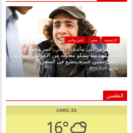
الرئيسية
مصر
ناس وناس
بلا زينة رمضان.. د.
مقعد شاغر على مائدة الإفطار.. عمر
في انتظار حلم
طالب الهندسة يشكو معاناته من الأمر
أحلى سنين عمره بتضيع في السجن
15 مارس، 2026
الطقس
CAIRO, EG
16°