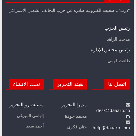
"درب".. صحيفة الكترونية صادرة عن حزب التحالف الشعبي الاشتراكي
رئيس الحزب
مدحت الزاهد
رئيس مجلس الإدارة
طلعت فهمي
اتصل بنا
هيئة التحرير
تحت الانشاء
مديرا التحرير
مستشارو التحرير
desk@daaarb.co
m
إلهامي الميرغي
محمد جودة
أحمد سعد
حنان فكري
help@daaarb.com