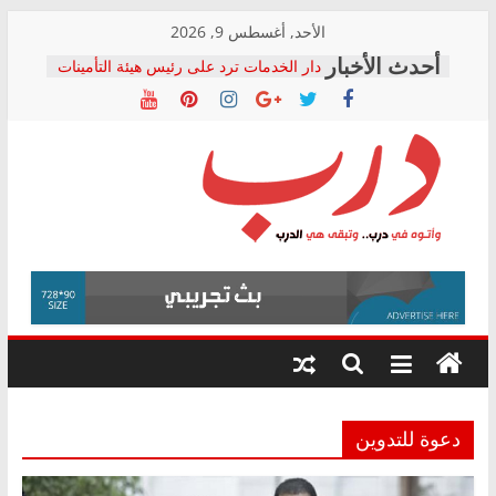
Skip
الأحد, أغسطس 9, 2026
to
دار الخدمات ترد على رئيس هيئة التأمينات
content
بعد مؤتمره الصحفي: إنكار الأزمة لا ينهي
معاناة أصحاب المعاشات.. ونطالب بكشف
الشركة المنفذة
فرحات سليمان يكتب: القطاع الصحي إلى
أين؟
حزب التحالف الشعبي يطلق لجنة “الحق
درب
في الصحة” بالإسكندرية لرصد الانتهاكات
ودعم المرضى
صور .. اعتماد الرسومات النهائية للقرار
وأتوه
الوزاري لمدينة الصحفيين.. وانتهاء أعمال
في
إنشاء المبنى الإداري
درب..
المجلس القومي لحقوق الإنسان يعلن
وتبقى
متابعة قضية الدكتور محمد زهران.. ويؤكد:
هي
قرينة البراءة وضمانات المحاكمة العادلة
حق أصيل
الدرب
دعوة للتدوين