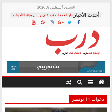
Skip
السبت, أغسطس 8, 2026
to
دار الخدمات ترد على رئيس هيئة التأمينات
content
بعد مؤتمره الصحفي: إنكار الأزمة لا ينهي
معاناة أصحاب المعاشات.. ونطالب بكشف
الشركة المنفذة
فرحات سليمان يكتب: القطاع الصحي إلى
أين؟
حزب التحالف الشعبي يطلق لجنة “الحق
درب
في الصحة” بالإسكندرية لرصد الانتهاكات
ودعم المرضى
صور .. اعتماد الرسومات النهائية للقرار
وأتوه
الوزاري لمدينة الصحفيين.. وانتهاء أعمال
في
إنشاء المبنى الإداري
درب..
المجلس القومي لحقوق الإنسان يعلن
وتبقى
متابعة قضية الدكتور محمد زهران.. ويؤكد:
هي
قرينة البراءة وضمانات المحاكمة العادلة
حق أصيل
الدرب
دعوات 11 نوفمبر