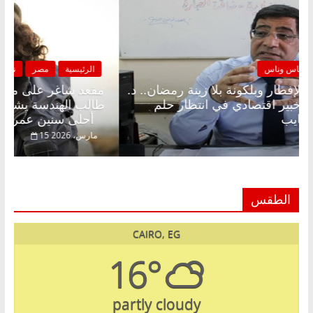
الرئيسية
مصر
ناس وناس
مقعد شاغر على الإفطار وبلكونة بلا زينة رمضان.. د.
عبدالخالق فاروق خبير اقتصادي في انتظار حلم
الحرية ولمة الحبايب
22 فبراير، 2026
الطقس
CAIRO, EG
16°
partly cloudy