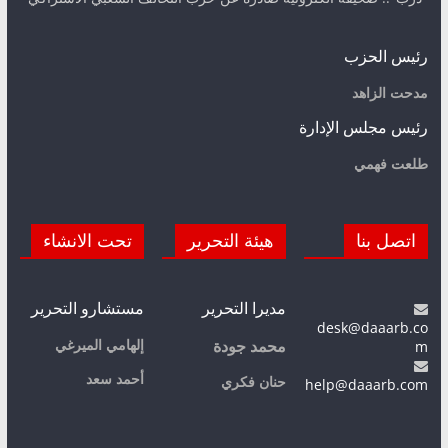
رئيس الحزب
مدحت الزاهد
رئيس مجلس الإدارة
طلعت فهمي
اتصل بنا
هيئة التحرير
تحت الانشاء
مديرا التحرير
مستشارو التحرير
desk@daaarb.co
m
إلهامي الميرغي
محمد جودة
أحمد سعد
حنان فكري
help@daaarb.com