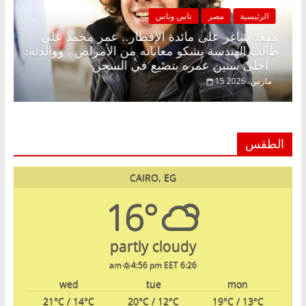
الرئيسية
مصر
ناس وناس
ضان.. د.
مقعد شاغر على مائدة الإفطار.. عمر محمد علي
لم
طالب الهندسة يشكو معاناته من الأمراض.. ووالدت
أحلى سنين عمره بتضيع في السجن
15 مارس، 2026
الطقس
CAIRO, EG
16°
partly cloudy
4:56 pm EET
6:26 am
wed
tue
mon
21
°C
/ 14
°C
20
°C
/ 12
°C
19
°C
/ 13
°C