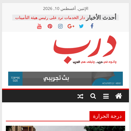
Skip
الإثنين, أغسطس 10, 2026
to
دار الخدمات ترد على رئيس هيئة التأمينات
content
بعد مؤتمره الصحفي: إنكار الأزمة لا ينهي
معاناة أصحاب المعاشات.. ونطالب بكشف
الشركة المنفذة
فرحات سليمان يكتب: القطاع الصحي إلى
أين؟
حزب التحالف الشعبي يطلق لجنة “الحق
درب
في الصحة” بالإسكندرية لرصد الانتهاكات
ودعم المرضى
صور .. اعتماد الرسومات النهائية للقرار
وأتوه
الوزاري لمدينة الصحفيين.. وانتهاء أعمال
في
إنشاء المبنى الإداري
درب..
المجلس القومي لحقوق الإنسان يعلن
وتبقى
متابعة قضية الدكتور محمد زهران.. ويؤكد:
هي
قرينة البراءة وضمانات المحاكمة العادلة
حق أصيل
الدرب
درجة الحرارة