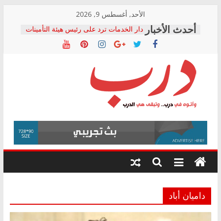
Skip
الأحد, أغسطس 9, 2026
to
دار الخدمات ترد على رئيس هيئة التأمينات
content
بعد مؤتمره الصحفي: إنكار الأزمة لا ينهي
معاناة أصحاب المعاشات.. ونطالب بكشف
الشركة المنفذة
فرحات سليمان يكتب: القطاع الصحي إلى
أين؟
حزب التحالف الشعبي يطلق لجنة “الحق
درب
في الصحة” بالإسكندرية لرصد الانتهاكات
ودعم المرضى
صور .. اعتماد الرسومات النهائية للقرار
وأتوه
الوزاري لمدينة الصحفيين.. وانتهاء أعمال
في
إنشاء المبنى الإداري
درب..
المجلس القومي لحقوق الإنسان يعلن
وتبقى
متابعة قضية الدكتور محمد زهران.. ويؤكد:
هي
قرينة البراءة وضمانات المحاكمة العادلة
حق أصيل
الدرب
داميان أباد