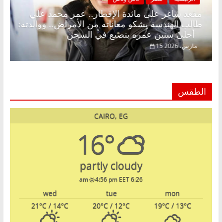
. د.
مقعد شاغر على مائدة الإفطار.. عمر محمد علي
طالب الهندسة يشكو معاناته من الأمراض.. ووالدته:
أحلى سنين عمره بتضيع في السجن
15 مارس، 2026
الطقس
CAIRO, EG
16°
partly cloudy
4:56 pm EET
6:26 am
wed
tue
mon
21
°C
/ 14
°C
20
°C
/ 12
°C
19
°C
/ 13
°C