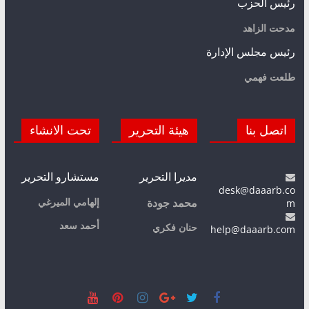
رئيس الحزب
مدحت الزاهد
رئيس مجلس الإدارة
طلعت فهمي
اتصل بنا
هيئة التحرير
تحت الانشاء
مديرا التحرير
مستشارو التحرير
desk@daaarb.co
m
إلهامي الميرغي
محمد جودة
أحمد سعد
حنان فكري
help@daaarb.com