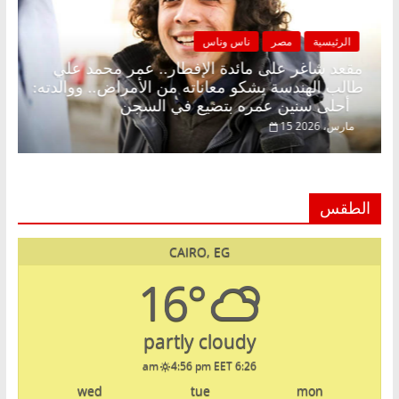
الرئيسية
مصر
ناس وناس
ن.. د.
مقعد شاغر على مائدة الإفطار.. عمر محمد علي
م
طالب الهندسة يشكو معاناته من الأمراض.. ووالدته:
أحلى سنين عمره بتضيع في السجن
15 مارس، 2026
الطقس
CAIRO, EG
16°
partly cloudy
4:56 pm EET
6:26 am
wed
tue
mon