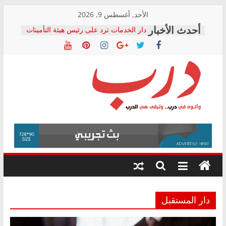
Skip
الأحد, أغسطس 9, 2026
to
دار الخدمات ترد على رئيس هيئة التأمينات
content
بعد مؤتمره الصحفي: إنكار الأزمة لا ينهي
معاناة أصحاب المعاشات.. ونطالب بكشف
الشركة المنفذة
فرحات سليمان يكتب: القطاع الصحي إلى
أين؟
حزب التحالف الشعبي يطلق لجنة “الحق
درب
في الصحة” بالإسكندرية لرصد الانتهاكات
ودعم المرضى
صور .. اعتماد الرسومات النهائية للقرار
وأتوه
الوزاري لمدينة الصحفيين.. وانتهاء أعمال
في
إنشاء المبنى الإداري
درب..
المجلس القومي لحقوق الإنسان يعلن
وتبقى
متابعة قضية الدكتور محمد زهران.. ويؤكد:
هي
قرينة البراءة وضمانات المحاكمة العادلة
حق أصيل
الدرب
دار المستقبل