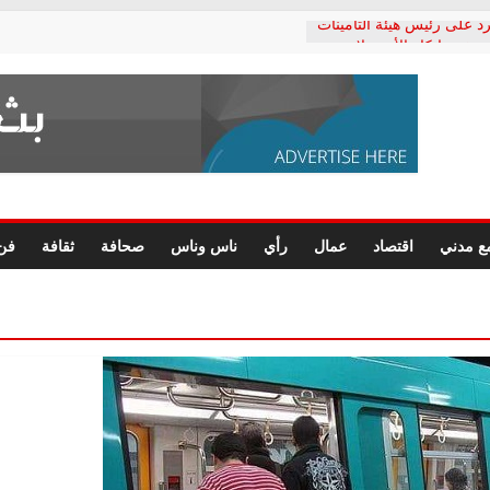
د على رئيس هيئة التأمينات
حفي: إنكار الأزمة لا ينهي
 المعاشات.. ونطالب بكشف
ة
 يكتب: القطاع الصحي إلى
الشعبي يطلق لجنة “الحق
إسكندرية لرصد الانتهاكات
الرسومات النهائية للقرار
ع مدني
اقتصاد
عمال
رأي
ناس وناس
صحافة
ثقافة
فن
 الصحفيين.. وانتهاء أعمال
لإداري
 لحقوق الإنسان يعلن
دكتور محمد زهران.. ويؤكد:
وضمانات المحاكمة العادلة