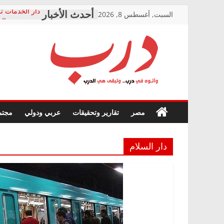
Skip
السبت, أغسطس 8, 2026
دار الخدمات تر
to
بعد مؤتمره الص
معاناة أصحاب
content
الشركة المنفذ
فرحات سليمان
درب
أين؟
حزب التحالف 
في الصحة” بال
وأتوه
ودعم المرضى
صور .. اعتماد 
في
مصر
تقارير وتحقيقات
عربي ودولي
مجتم
الوزاري لمدينة
درب..
إنشاء المبنى ا
وتبقى
المجلس القومي
هي
متابعة قضية ال
دار السلام
الدرب
قرينة البراءة 
حق أصيل