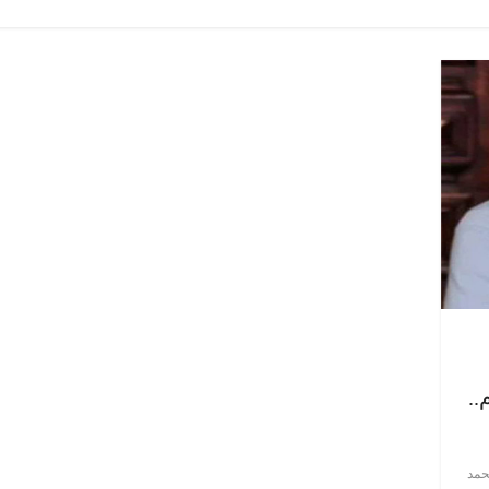
صر
ناس وناس
الرئيسية
مصر
ناس وناس
لى مائدة الإفطار.. يحيى
مقعد شاغر على الإفطار وبلكونة 
هادي فارس مقاومة
رمضان.. د. عبدالخالق فاروق خب
ي دافع عن المال العام
اقتصادي في انتظار حلم الحرية
الحبايب
22 فبراير، 2026
..
مد