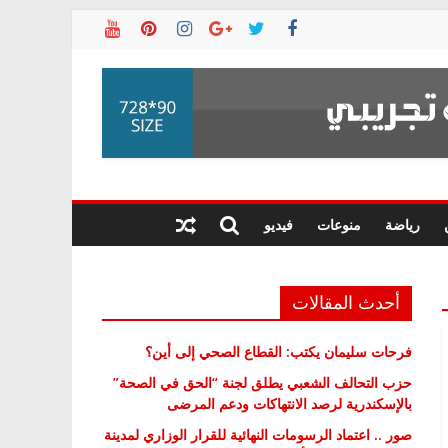
رياضة
منوعات
فيديو
أحدث المقالات
فرحات سليمان يكتب: القطاع الصحي إلى أين؟
حزب التحالف الشعبي يطلق لجنة “الحق في الصحة”
بالإسكندرية لرصد الانتهاكات ودعم المرضى
صور .. اعتماد الرسومات النهائية للقرار الوزاري لمدينة