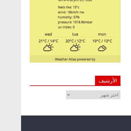
feels like: 15
°c
wind: 18
km/h
nw
humidity: 57
%
pressure: 1018.96
mbar
uv index: 0
wed
tue
mon
21
°C
/ 14
°C
20
°C
/ 12
°C
19
°C
/ 13
°C
Weather Atlas
powered by
الأرشيف
الأرشيف