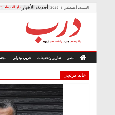
Skip
السبت, أغسطس 8, 2026
دار الخدمات تر
to
بعد مؤتمره الص
معاناة أصحاب
content
الشركة المنفذ
فرحات سليمان
درب
أين؟
حزب التحالف 
في الصحة” بال
وأتوه
ودعم المرضى
صور .. اعتماد 
في
مصر
تقارير وتحقيقات
عربي ودولي
مجتم
الوزاري لمدينة
درب..
إنشاء المبنى ا
وتبقى
المجلس القومي
هي
متابعة قضية ال
خالد مرتجي
الدرب
قرينة البراءة 
حق أصيل