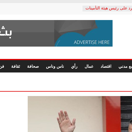
د على رئيس هيئة التأمينات
حفي: إنكار الأزمة لا ينهي
 المعاشات.. ونطالب بكشف
ة
 يكتب: القطاع الصحي إلى
الشعبي يطلق لجنة “الحق
إسكندرية لرصد الانتهاكات
الرسومات النهائية للقرار
ع مدني
اقتصاد
عمال
رأي
ناس وناس
صحافة
ثقافة
فن
 الصحفيين.. وانتهاء أعمال
لإداري
 لحقوق الإنسان يعلن
دكتور محمد زهران.. ويؤكد:
وضمانات المحاكمة العادلة