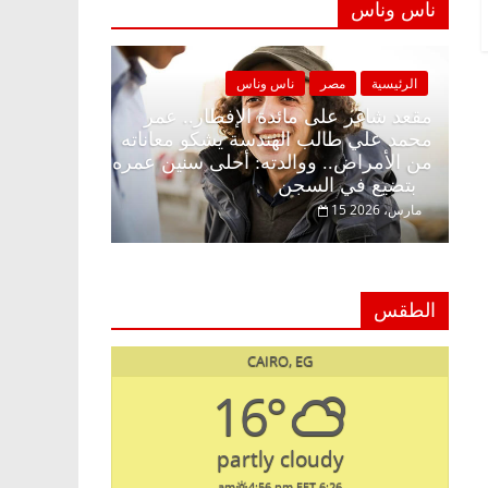
ناس وناس
وناس
الرئيسية
مصر
ناس وناس
ر وبلكونة بلا زينة
مقعد شاغر على مائدة الإفطار.. عمر
 فاروق خبير
محمد علي طالب الهندسة يشكو معاناته
لم الحرية ولمة
من الأمراض.. ووالدته: أحلى سنين عمره
بتضيع في السجن
15 مارس، 2026
الطقس
CAIRO, EG
16°
partly cloudy
4:56 pm EET
6:26 am