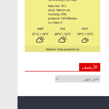
feels like: 15
°c
wind: 18
km/h
nw
humidity: 57
%
pressure: 1018.96
mbar
uv index: 0
wed
tue
mon
21
°C
/ 14
°C
20
°C
/ 12
°C
19
°C
/ 13
°C
Weather Atlas
powered by
الأرشيف
الأرشيف