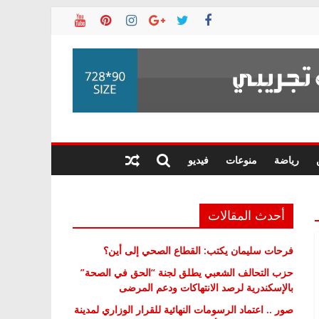
رياضة
منوعات
فيديو
أحدث المقالات
فرحات سليمان يكتب: القطاع الصحي إلى أين؟
حزب التحالف الشعبي يطلق لجنة “الحق في الصحة”
بالإسكندرية لرصد الانتهاكات ودعم المرضى
صور .. اعتماد الرسومات النهائية للقرار الوزاري لمدينة