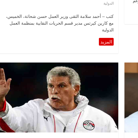
غم
الدولية
كتب – أحمد سلامة التقى وزير العمل حسن شحاتة، الخميس،
مع كارين كيرتس مدير قسم الحريات النقابية بمنظمة العمل
الدولية
الرئيسية
مصر
ناس وناس
اس وناس
مقعد شاغر على مائدة الإفطار.. يحيى
. نور فرحات فقيه
حسين عبدالهادي فارس مقاومة
ايا الوطن وانحاز
الخصخصة الذي دافع عن المال العام
(بروفايل)
21 فبراير، 2026