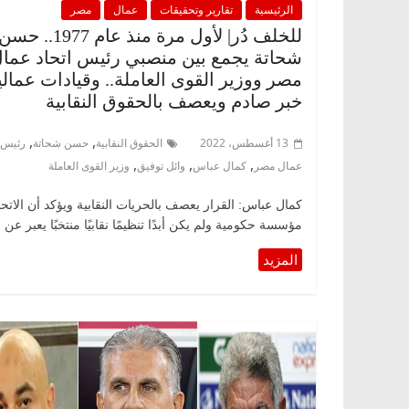
الرئيسية
تقارير وتحقيقات
عمال
مصر
للخلف دُر| لأول مرة منذ عام 1977.. حس
شحاتة يجمع بين منصبي رئيس اتحاد عما
مصر ووزير القوى العاملة.. وقيادات عمالي
خبر صادم ويعصف بالحقوق النقابية
,
,
13 أغسطس، 2022
الحقوق النقابية
حسن شحاتة
رئيس ا
,
,
,
عمال مصر
كمال عباس
وائل توفيق
وزير القوى العاملة
كمال عباس: القرار يعصف بالحريات النقابية ويؤكد أن الاتحا
مؤسسة حكومية ولم يكن أبدًا تنظيمًا نقابيًا منتخبًا يعبر عن