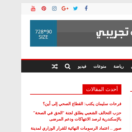
رياضة
منوعات
فيديو
أحدث المقالات
فرحات سليمان يكتب: القطاع الصحي إلى أين؟
حزب التحالف الشعبي يطلق لجنة “الحق في الصحة”
بالإسكندرية لرصد الانتهاكات ودعم المرضى
صور .. اعتماد الرسومات النهائية للقرار الوزاري لمدينة