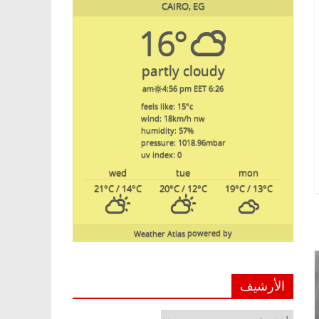
CAIRO, EG
16°
partly cloudy
4:56 pm EET
6:26 am
feels like: 15
°c
wind: 18
km/h
nw
humidity: 57
%
pressure: 1018.96
mbar
uv index: 0
wed
tue
mon
21
°C
/ 14
°C
20
°C
/ 12
°C
19
°C
/ 13
°C
Weather Atlas
powered by
الأرشيف
الأرشيف