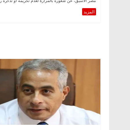
مصر الأسبق، عن شعوره بالمرارة لعدم تكريمه أو تذكره ر
الرئيسية
مصر
ناس وناس
الرئيسية
مصر
ن
د. عبدالخالق فاروق.. خبير اقتصادي
في ذكرى رحيله.. د
يحتفل بذكرى ميلاده وحيداً على أبواب
قانوني دافع عن قض
السبعين (بروفايل)
للحرية (بروفايل)
26 يناير، 2026
26 يناير، 2026