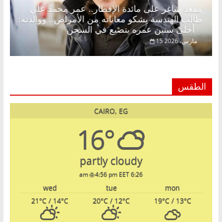
رمضان.. د.
مقعد شاغر على مائدة الإفطار.. عمر محمد عل
ر حلم
طالب الهندسة يشكو معاناته من الأمراض.. ووال
أحلى سنين عمره بتضيع في السجن
15 مارس، 2026
الطقس
CAIRO, EG
16°
partly cloudy
4:56 pm EET
6:26 am
wed
tue
mon
21
°C
/ 14
°C
20
°C
/ 12
°C
19
°C
/ 13
°C