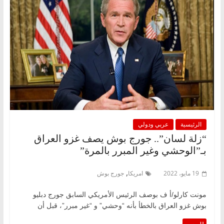
الرئيسية
عربي ودولي
“زلة لسان”.. جورج بوش يصف غزو العراق
بـ”الوحشي وغير المبرر بالمرة”
,
19 مايو، 2022
امريكا
جورج بوش
مونت كارلو/أ ف بوصف الرئيس الأمريكي السابق جورج دبليو
بوش غزو العراق بالخطأ بأنه “وحشي” و “غير مبرر”، قبل أن