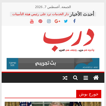
Skip
الجمعة, أغسطس 7, 2026
to
دار الخدمات ترد على رئيس هيئة التأمينات
content
بعد مؤتمره الصحفي: إنكار الأزمة لا ينهي
معاناة أصحاب المعاشات.. ونطالب بكشف
الشركة المنفذة
فرحات سليمان يكتب: القطاع الصحي إلى
أين؟
حزب التحالف الشعبي يطلق لجنة “الحق
درب
في الصحة” بالإسكندرية لرصد الانتهاكات
ودعم المرضى
صور .. اعتماد الرسومات النهائية للقرار
وأتوه
الوزاري لمدينة الصحفيين.. وانتهاء أعمال
في
إنشاء المبنى الإداري
درب..
المجلس القومي لحقوق الإنسان يعلن
وتبقى
متابعة قضية الدكتور محمد زهران.. ويؤكد:
هي
قرينة البراءة وضمانات المحاكمة العادلة
حق أصيل
الدرب
جورج بوش