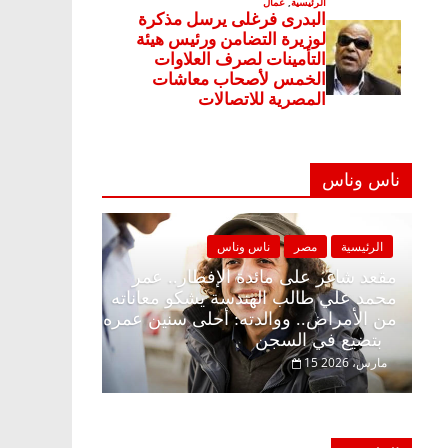
ناس وناس
ناس وناس
الرئيسية
مصر
ناس وناس
الإفطار وبلكونة بلا زينة
مقعد شاغر على مائدة الإفطار.. 
دالخالق فاروق خبير
محمد علي طالب الهندسة يشكو مع
تظار حلم الحرية ولمة
من الأمراض.. ووالدته: أحلى سني
بتضيع في السجن
15 مارس، 2026