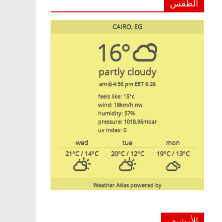
الطقس
CAIRO, EG
16°
partly cloudy
4:56 pm EET
6:26 am
feels like: 15
°c
wind: 18
km/h
nw
humidity: 57
%
pressure: 1018.96
mbar
uv index: 0
wed
tue
mon
21
°C
/ 14
°C
20
°C
/ 12
°C
19
°C
/ 13
°C
Weather Atlas
powered by
الأرشيف