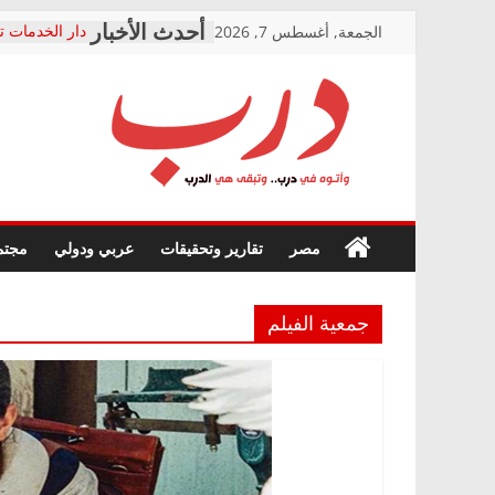
Skip
الجمعة, أغسطس 7, 2026
دار الخدمات ت
to
بعد مؤتمره الص
معاناة أصحاب
content
الشركة المنفذ
فرحات سليمان
درب
أين؟
حزب التحالف 
في الصحة” بال
وأتوه
ودعم المرضى
صور .. اعتماد 
في
مصر
تقارير وتحقيقات
عربي ودولي
مجتم
الوزاري لمدينة
درب..
إنشاء المبنى ا
وتبقى
المجلس القوم
هي
متابعة قضية ا
جمعية الفيلم
الدرب
قرينة البراءة 
حق أصيل