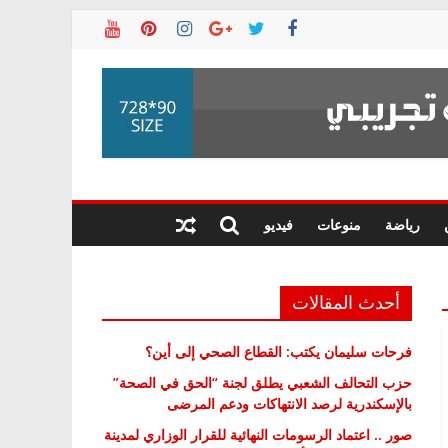
رياضة
منوعات
فيديو
أحدث المقالات
فرحات سليمان يكتب: القطاع الصحي إلى أين؟
حزب التحالف الشعبي يطلق لجنة “الحق في الصحة”
بالإسكندرية لرصد الانتهاكات ودعم المرضى
صور .. اعتماد الرسومات النهائية للقرار الوزاري لمدينة