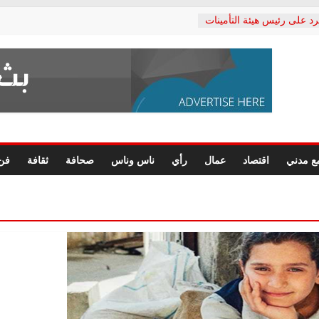
رد على رئيس هيئة التأمينات
حفي: إنكار الأزمة لا ينهي
 المعاشات.. ونطالب بكشف
ة
 يكتب: القطاع الصحي إلى
الشعبي يطلق لجنة “الحق
إسكندرية لرصد الانتهاكات
الرسومات النهائية للقرار
ع مدني
اقتصاد
عمال
رأي
ناس وناس
صحافة
ثقافة
فن
 الصحفيين.. وانتهاء أعمال
لإداري
ي لحقوق الإنسان يعلن
لدكتور محمد زهران.. ويؤكد:
وضمانات المحاكمة العادلة