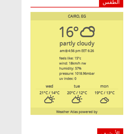
الطقس
CAIRO, EG
16°
partly cloudy
4:56 pm EET
6:26 am
feels like: 15
°c
wind: 18
km/h
nw
humidity: 57
%
pressure: 1018.96
mbar
uv index: 0
wed
tue
mon
21
°C
/ 14
°C
20
°C
/ 12
°C
19
°C
/ 13
°C
Weather Atlas
powered by
الأرشيف