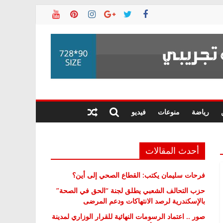
رياضة
منوعات
فيديو
أحدث المقالات
فرحات سليمان يكتب: القطاع الصحي إلى أين؟
حزب التحالف الشعبي يطلق لجنة “الحق في الصحة”
بالإسكندرية لرصد الانتهاكات ودعم المرضى
صور .. اعتماد الرسومات النهائية للقرار الوزاري لمدينة