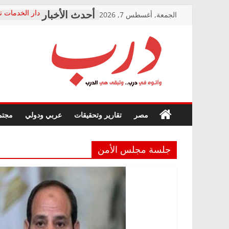
Skip
الجمعة, أغسطس 7, 2026
دار الخدمات ت
to
بعد مؤتمره الص
معاناة أصحاب
content
الشركة المنفذ
فرحات سليمان
درب
أين؟
حزب التحالف 
في الصحة” بال
وأتوه
ودعم المرضى
صور .. اعتماد 
في
مصر
تقارير وتحقيقات
عربي ودولي
مجتم
الوزاري لمدينة
درب..
إنشاء المبنى ا
وتبقى
المجلس القوم
هي
متابعة قضية ا
جلسة مجلس الأمن
الدرب
قرينة البراءة 
حق أصيل