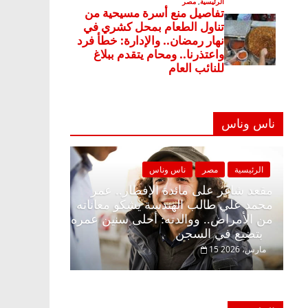
ناس وناس
ناس
الرئيسية
مصر
ناس وناس
 وبلكونة بلا زينة
مقعد شاغر على مائدة الإفطار.. عمر
فاروق خبير
محمد علي طالب الهندسة يشكو معاناته
م الحرية ولمة
من الأمراض.. ووالدته: أحلى سنين عمره
بتضيع في السجن
15 مارس، 2026