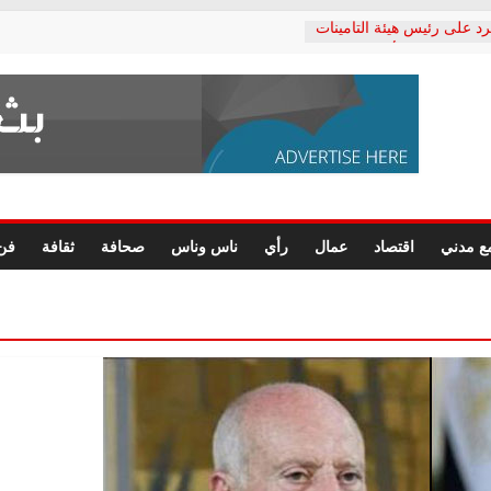
رد على رئيس هيئة التأمينات
حفي: إنكار الأزمة لا ينهي
 المعاشات.. ونطالب بكشف
ة
 يكتب: القطاع الصحي إلى
الشعبي يطلق لجنة “الحق
إسكندرية لرصد الانتهاكات
الرسومات النهائية للقرار
ع مدني
اقتصاد
عمال
رأي
ناس وناس
صحافة
ثقافة
فن
 الصحفيين.. وانتهاء أعمال
لإداري
ي لحقوق الإنسان يعلن
لدكتور محمد زهران.. ويؤكد:
وضمانات المحاكمة العادلة