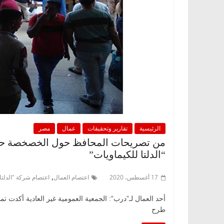
الرئيسية
تقارير وتحقيقات
عمال
مصر
من تصريحات المحافظ حول الخصخصة حتى ا
“الدلتا للكيماويات”
,
17 أغسطس، 2020
اعتصام العمال
اعتصام شركة "الدلتا
أحد العمال لـ”درب”: الجمعية العمومية غير العادية أكدت ت
طرح