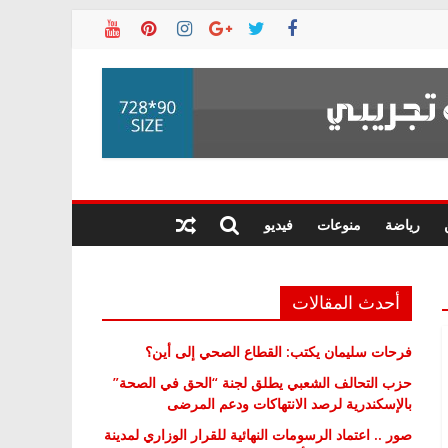
رياضة
منوعات
فيديو
أحدث المقالات
فرحات سليمان يكتب: القطاع الصحي إلى أين؟
حزب التحالف الشعبي يطلق لجنة “الحق في الصحة”
بالإسكندرية لرصد الانتهاكات ودعم المرضى
صور .. اعتماد الرسومات النهائية للقرار الوزاري لمدينة