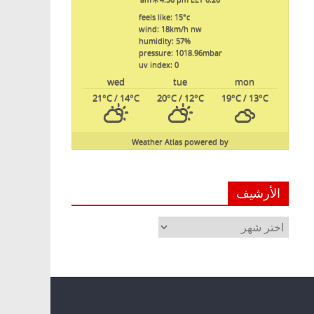
feels like: 15
°c
wind: 18
km/h
nw
humidity: 57
%
pressure: 1018.96
mbar
uv index: 0
wed
tue
mon
21
°C
/ 14
°C
20
°C
/ 12
°C
19
°C
/ 13
°C
Weather Atlas
powered by
الأرشيف
الأرشيف