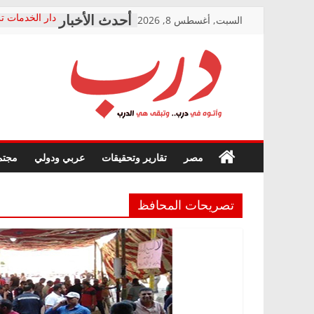
Skip
السبت, أغسطس 8, 2026
دار الخدمات تر
to
بعد مؤتمره الص
معاناة أصحاب
content
الشركة المنفذ
فرحات سليمان
درب
أين؟
حزب التحالف 
في الصحة” بال
وأتوه
ودعم المرضى
صور .. اعتماد 
في
مصر
تقارير وتحقيقات
عربي ودولي
مجتم
الوزاري لمدينة
درب..
إنشاء المبنى ا
وتبقى
المجلس القومي
هي
متابعة قضية ال
تصريحات المحافظ
الدرب
قرينة البراءة 
حق أصيل