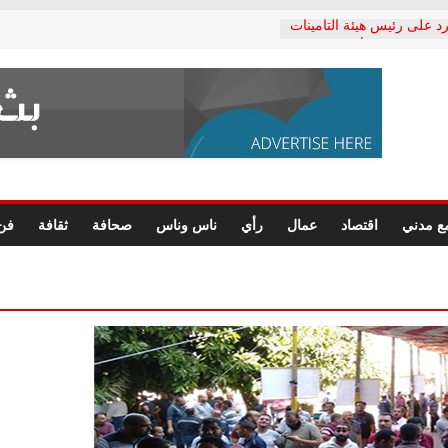
د على رئيس هيئة التأمينات
حفي: إنكار الأزمة لا ينهي
 المعاشات.. ونطالب بكشف
ة
 يكتب: القطاع الصحي إلى
الشعبي يطلق لجنة “الحق
إسكندرية لرصد الانتهاكات
الرسومات النهائية للقرار
ع مدني
اقتصاد
عمال
رأي
ناس وناس
صحافة
ثقافة
فن
 الصحفيين.. وانتهاء أعمال
لإداري
 لحقوق الإنسان يعلن
دكتور محمد زهران.. ويؤكد:
وضمانات المحاكمة العادلة