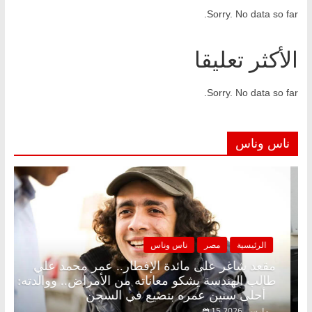
Sorry. No data so far.
الأكثر تعليقا
Sorry. No data so far.
ناس وناس
مصر
ناس وناس
الرئيسية
مصر
لى الإفطار وبلكونة بلا زينة رمضان.. د.
مقعد شاغر على م
فاروق خبير اقتصادي في انتظار حلم
طالب الهندسة يش
أحلى سنين عمره بتضيع في السجن
15 مارس، 2026