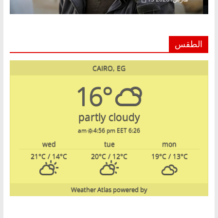
الطقس
CAIRO, EG
16°
partly cloudy
4:56 pm EET
6:26 am
wed
tue
mon
21
°C
/ 14
°C
20
°C
/ 12
°C
19
°C
/ 13
°C
Weather Atlas
powered by