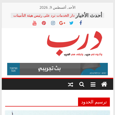
Skip
الأحد, أغسطس 9, 2026
to
دار الخدمات ترد على رئيس هيئة التأمينات
content
بعد مؤتمره الصحفي: إنكار الأزمة لا ينهي
معاناة أصحاب المعاشات.. ونطالب بكشف
الشركة المنفذة
فرحات سليمان يكتب: القطاع الصحي إلى
أين؟
حزب التحالف الشعبي يطلق لجنة “الحق
درب
في الصحة” بالإسكندرية لرصد الانتهاكات
ودعم المرضى
صور .. اعتماد الرسومات النهائية للقرار
وأتوه
الوزاري لمدينة الصحفيين.. وانتهاء أعمال
في
إنشاء المبنى الإداري
درب..
المجلس القومي لحقوق الإنسان يعلن
وتبقى
متابعة قضية الدكتور محمد زهران.. ويؤكد:
هي
قرينة البراءة وضمانات المحاكمة العادلة
حق أصيل
الدرب
ترسيم الحدود