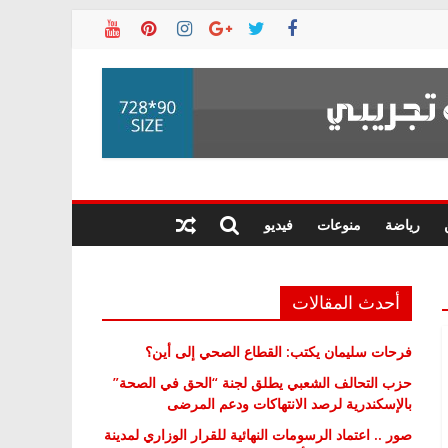
رياضة
منوعات
فيديو
أحدث المقالات
فرحات سليمان يكتب: القطاع الصحي إلى أين؟
حزب التحالف الشعبي يطلق لجنة “الحق في الصحة”
بالإسكندرية لرصد الانتهاكات ودعم المرضى
صور .. اعتماد الرسومات النهائية للقرار الوزاري لمدينة