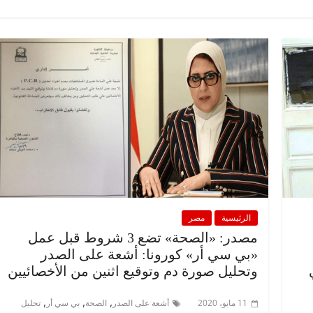
الرئيسية
مصر
ناس وناس
ناس وناس
مقعد شاغر على مائدة الإفطار.. يحي
 د. نور فرحات فقيه
حسين عبدالهادي فارس مقاومة
ضايا الوطن وانحاز
الخصخصة الذي دافع عن المال العام
(بروفايل)
21 فبراير، 2026
الرئيسية
مصر
مصدر: «الصحة» تضع 3 شروط قبل عمل
«بي سي أر» كورونا: أشعة على الصدر
وتحليل صورة دم وتوقيع اثنين من الأخصائيين
,
,
,
11 مايو، 2020
أشعة على الصدر
الصحة
بي سي أر
تحليل