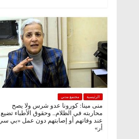
الرئيسية
مصر
ناس وناس
الرئيسية
مصر
د. عبدالخالق فاروق.. خبير اقتصادي
في ذكرى رحيله..
يحتفل بذكرى ميلاده وحيداً على أبواب
قانوني دافع عن ق
السبعين (بروفايل)
للحرية (بروفايل)
26 يناير، 2026
26 يناير، 2026
الرئيسية
مجتمع مدني
منى مينا: كورونا عدو شرس ولا يصح
محاربته في الظلام.. وحقوق الأطباء تضيع
عند وفاتهم أو إصابتهم دون عمل «بي سي
أر»