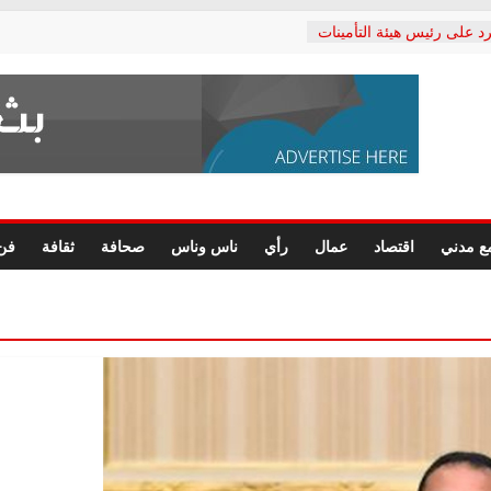
د على رئيس هيئة التأمينات
حفي: إنكار الأزمة لا ينهي
 المعاشات.. ونطالب بكشف
ة
 يكتب: القطاع الصحي إلى
الشعبي يطلق لجنة “الحق
إسكندرية لرصد الانتهاكات
الرسومات النهائية للقرار
ع مدني
اقتصاد
عمال
رأي
ناس وناس
صحافة
ثقافة
فن
 الصحفيين.. وانتهاء أعمال
لإداري
 لحقوق الإنسان يعلن
دكتور محمد زهران.. ويؤكد:
وضمانات المحاكمة العادلة