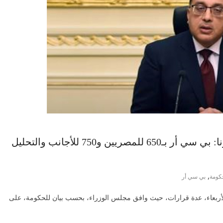
الحكومة تُعلن تخفيض أسعار تحاليل كورونا: بي سي أر بـ650 للمصريين و750 للأجانب والتحليل
,
كومة
بي سي أر
لأربعاء، عدة قرارات، حيث وافق مجلس الوزراء، بحسب بيان للحكومة، على