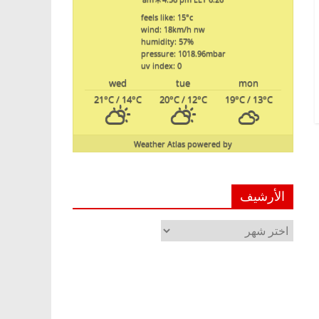
feels like: 15
°c
wind: 18
km/h
nw
humidity: 57
%
pressure: 1018.96
mbar
uv index: 0
wed
tue
mon
21
°C
/ 14
°C
20
°C
/ 12
°C
19
°C
/ 13
°C
Weather Atlas
powered by
الأرشيف
الأرشيف