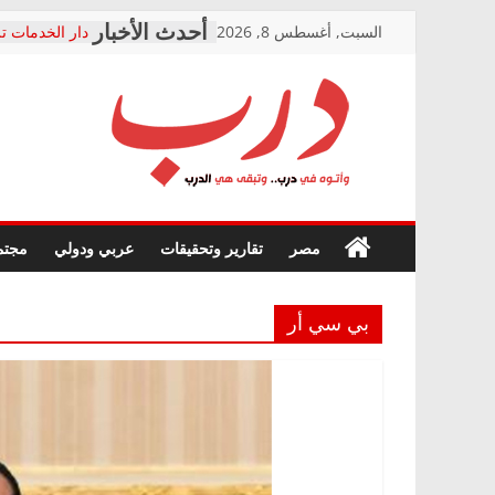
Skip
السبت, أغسطس 8, 2026
دار الخدمات تر
to
بعد مؤتمره الص
معاناة أصحاب
content
الشركة المنفذ
فرحات سليمان
درب
أين؟
حزب التحالف 
في الصحة” بال
وأتوه
ودعم المرضى
صور .. اعتماد 
في
مصر
تقارير وتحقيقات
عربي ودولي
مجتم
الوزاري لمدينة
درب..
إنشاء المبنى ا
وتبقى
المجلس القومي
هي
متابعة قضية ال
بي سي أر
الدرب
قرينة البراءة 
حق أصيل