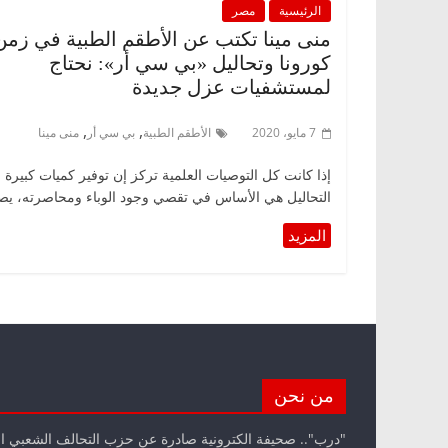
الرئيسية
مصر
منى مينا تكتب عن الأطقم الطبية في زمن
كورونا وتحاليل «بي سي أر»: نحتاج
لمستشفيات عزل جديدة
,
,
7 مايو، 2020
الأطقم الطبية
بي سي أر
منى مينا
إذا كانت كل التوصيات العلمية تركز إن توفير كميات كبيرة 
التحاليل هي الأساس في تقصي وجود الوباء ومحاصرته، يص
من نحن
"درب".. صحيفة الكترونية صادرة عن حزب التحالف الشعبي ا