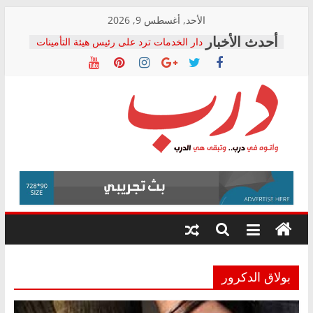
Skip
الأحد, أغسطس 9, 2026
to
دار الخدمات ترد على رئيس هيئة التأمينات
content
بعد مؤتمره الصحفي: إنكار الأزمة لا ينهي
معاناة أصحاب المعاشات.. ونطالب بكشف
الشركة المنفذة
فرحات سليمان يكتب: القطاع الصحي إلى
أين؟
حزب التحالف الشعبي يطلق لجنة “الحق
درب
في الصحة” بالإسكندرية لرصد الانتهاكات
ودعم المرضى
صور .. اعتماد الرسومات النهائية للقرار
وأتوه
الوزاري لمدينة الصحفيين.. وانتهاء أعمال
في
إنشاء المبنى الإداري
درب..
المجلس القومي لحقوق الإنسان يعلن
وتبقى
متابعة قضية الدكتور محمد زهران.. ويؤكد:
هي
قرينة البراءة وضمانات المحاكمة العادلة
حق أصيل
الدرب
بولاق الدكرور