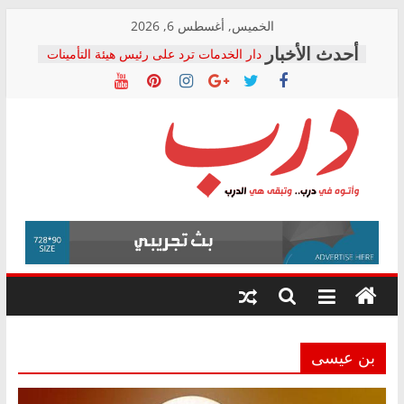
Skip
الخميس, أغسطس 6, 2026
to
دار الخدمات ترد على رئيس هيئة التأمينات
content
بعد مؤتمره الصحفي: إنكار الأزمة لا ينهي
معاناة أصحاب المعاشات.. ونطالب بكشف
الشركة المنفذة
فرحات سليمان يكتب: القطاع الصحي إلى
أين؟
حزب التحالف الشعبي يطلق لجنة “الحق
درب
في الصحة” بالإسكندرية لرصد الانتهاكات
ودعم المرضى
صور .. اعتماد الرسومات النهائية للقرار
وأتوه
الوزاري لمدينة الصحفيين.. وانتهاء أعمال
في
إنشاء المبنى الإداري
درب..
المجلس القومي لحقوق الإنسان يعلن
وتبقى
متابعة قضية الدكتور محمد زهران.. ويؤكد:
هي
قرينة البراءة وضمانات المحاكمة العادلة
حق أصيل
الدرب
بن عيسى