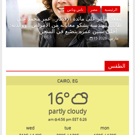
الرئيسية
مصر
ناس وناس
نة بلا زينة رمضان.. د.
مقعد شاغر على مائدة الإفطار.. 
دي في انتظار حلم
طالب الهندسة يشكو معاناته من الأ
أحلى سنين عمره بتضيع في السجن
15 مارس، 2026
الطقس
CAIRO, EG
16°
partly cloudy
4:56 pm EET
6:26 am
wed
tue
mon