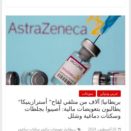
عربي ودولي
منوعات
بريطانيا| آلاف من متلقي لقاح” أسترازينيكا”
يطالبون بتعويضات مالية: أصيبوا بجلطات
وسكتات دماغية وشلل
,
,
,
20 أغسطس، 2024
بريطانيا
تعويضات مالية
سكتات دماغية