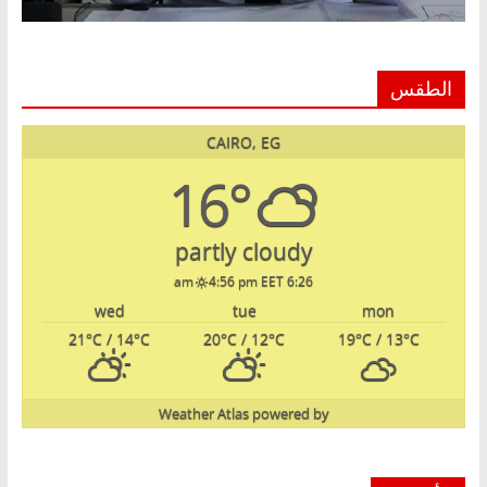
الطقس
CAIRO, EG
16°
partly cloudy
4:56 pm EET
6:26 am
wed
tue
mon
21
°C
/ 14
°C
20
°C
/ 12
°C
19
°C
/ 13
°C
Weather Atlas
powered by