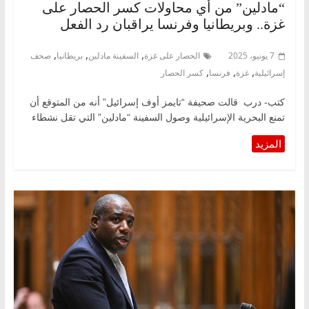
“مادلين” من أي محاولات كسر الحصار على
غزة.. وبريطانيا وفرنسا يراقبان رد الفعل
,
,
,
7 يونيو، 2025
الحصار على غزة
السفينة مادلين
بريطانيا
صحف
,
,
,
إسرائيلية
غزة
فرنسا
كسر الحصار
كتب- درب قالت صحيفة “تايمز أوف إسرائيل” أنه من المتوقع أن
تمنع البحرية الإسرائيلية وصول السفينة “مادلين” التي تقل نشطاء