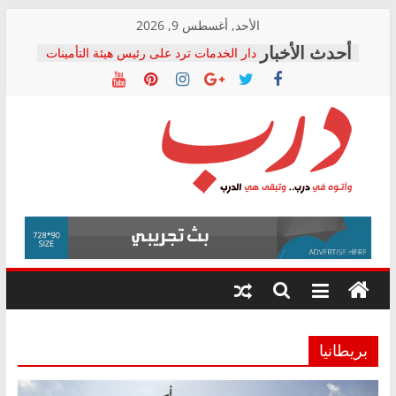
Skip
الأحد, أغسطس 9, 2026
to
دار الخدمات ترد على رئيس هيئة التأمينات
content
بعد مؤتمره الصحفي: إنكار الأزمة لا ينهي
معاناة أصحاب المعاشات.. ونطالب بكشف
الشركة المنفذة
فرحات سليمان يكتب: القطاع الصحي إلى
أين؟
حزب التحالف الشعبي يطلق لجنة “الحق
درب
في الصحة” بالإسكندرية لرصد الانتهاكات
ودعم المرضى
صور .. اعتماد الرسومات النهائية للقرار
وأتوه
الوزاري لمدينة الصحفيين.. وانتهاء أعمال
في
إنشاء المبنى الإداري
درب..
المجلس القومي لحقوق الإنسان يعلن
وتبقى
متابعة قضية الدكتور محمد زهران.. ويؤكد:
هي
قرينة البراءة وضمانات المحاكمة العادلة
حق أصيل
الدرب
بريطانيا