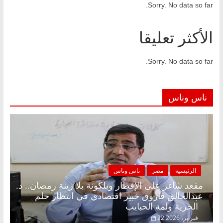
Sorry. No data so far.
الأكثر تعليقا
Sorry. No data so far.
ناس وناس
الرئيسية
مصر
ناس وناس
مقعد شاغر على الإفطار وبلكونة بلا زينة رمضان.. د.
عبدالخالق فاروق خبير اقتصادي في انتظار حلم
الحرية ولمة الحبايب
22 فبراير، 2026