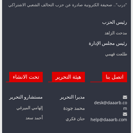
"درب".. صحيفة الكترونية صادرة عن حزب التحالف الشعبي الاشتراكي
رئيس الحزب
مدحت الزاهد
رئيس مجلس الإدارة
طلعت فهمي
اتصل بنا
هيئة التحرير
تحت الانشاء
مديرا التحرير
مستشارو التحرير
desk@daaarb.co
m
إلهامي الميرغي
محمد جودة
أحمد سعد
حنان فكري
help@daaarb.com