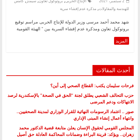
,
,
,
2 سبتمبر، 2021
الإنتاج الحربى
بروتوكول تعاون
سيمنز
كامس
,
للهندسة والمقاولات
مذكرة عدم إفشاء سرية
شهد محمد أحمد مرسى وزير الدولة للإنتاج الحربى مراسم توقيع
بروتوكول تعاون ومذكرة عدم إفشاء السرية بين ” الهيئة القومية
أحدث المقالات
فرحات سليمان يكتب: القطاع الصحي إلى أين؟
حزب التحالف الشعبي يطلق لجنة “الحق في الصحة” بالإسكندرية لرصد
الانتهاكات ودعم المرضى
صور .. اعتماد الرسومات النهائية للقرار الوزاري لمدينة الصحفيين..
وانتهاء أعمال إنشاء المبنى الإداري
المجلس القومي لحقوق الإنسان يعلن متابعة قضية الدكتور محمد
زهران.. ويؤكد: قرينة البراءة وضمانات المحاكمة العادلة حق أصيل