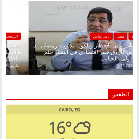
الرئيسية
مصر
ناس وناس
مقعد شاغر على الإفطار وبلكونة بلا زينة رمضان.. د.
عبدالخالق فاروق خبير اقتصادي في انتظار حلم
الحرية ولمة الحبايب
22 فبراير، 2026
الطقس
CAIRO, EG
16°