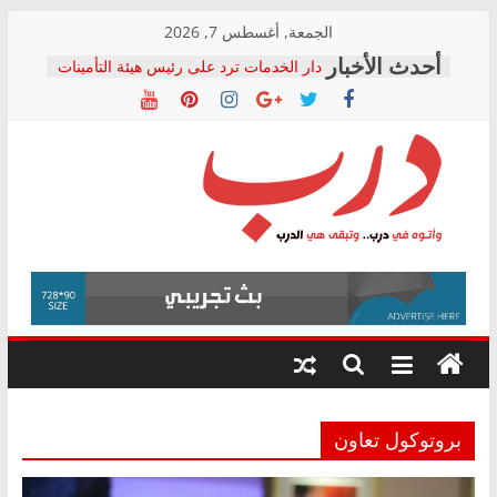
Skip
الجمعة, أغسطس 7, 2026
to
دار الخدمات ترد على رئيس هيئة التأمينات
content
بعد مؤتمره الصحفي: إنكار الأزمة لا ينهي
معاناة أصحاب المعاشات.. ونطالب بكشف
الشركة المنفذة
فرحات سليمان يكتب: القطاع الصحي إلى
أين؟
حزب التحالف الشعبي يطلق لجنة “الحق
درب
في الصحة” بالإسكندرية لرصد الانتهاكات
ودعم المرضى
صور .. اعتماد الرسومات النهائية للقرار
وأتوه
الوزاري لمدينة الصحفيين.. وانتهاء أعمال
في
إنشاء المبنى الإداري
درب..
المجلس القومي لحقوق الإنسان يعلن
وتبقى
متابعة قضية الدكتور محمد زهران.. ويؤكد:
هي
قرينة البراءة وضمانات المحاكمة العادلة
حق أصيل
الدرب
بروتوكول تعاون