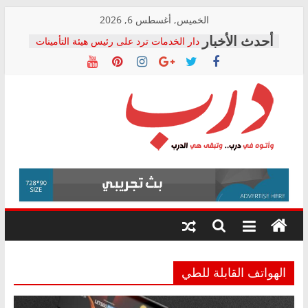
Skip
الخميس, أغسطس 6, 2026
to
دار الخدمات ترد على رئيس هيئة التأمينات
content
بعد مؤتمره الصحفي: إنكار الأزمة لا ينهي
معاناة أصحاب المعاشات.. ونطالب بكشف
الشركة المنفذة
فرحات سليمان يكتب: القطاع الصحي إلى
أين؟
حزب التحالف الشعبي يطلق لجنة “الحق
درب
في الصحة” بالإسكندرية لرصد الانتهاكات
ودعم المرضى
صور .. اعتماد الرسومات النهائية للقرار
وأتوه
الوزاري لمدينة الصحفيين.. وانتهاء أعمال
في
إنشاء المبنى الإداري
درب..
المجلس القومي لحقوق الإنسان يعلن
وتبقى
متابعة قضية الدكتور محمد زهران.. ويؤكد:
هي
قرينة البراءة وضمانات المحاكمة العادلة
حق أصيل
الدرب
الهواتف القابلة للطي