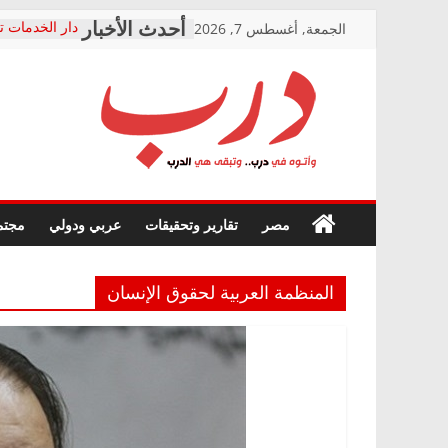
Skip
الجمعة, أغسطس 7, 2026
دار الخدمات ت
to
بعد مؤتمره الص
معاناة أصحاب
content
الشركة المنفذ
فرحات سليمان
درب
أين؟
حزب التحالف 
في الصحة” بال
وأتوه
ودعم المرضى
صور .. اعتماد 
في
مصر
تقارير وتحقيقات
عربي ودولي
مجتم
الوزاري لمدينة
درب..
إنشاء المبنى ا
وتبقى
المجلس القوم
هي
متابعة قضية ا
المنظمة العربية لحقوق الإنسان
الدرب
قرينة البراءة 
حق أصيل