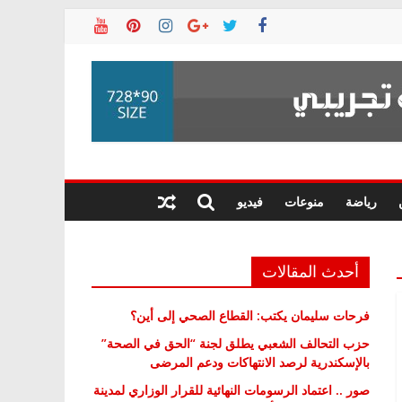
رياضة
منوعات
فيديو
أحدث المقالات
فرحات سليمان يكتب: القطاع الصحي إلى أين؟
حزب التحالف الشعبي يطلق لجنة “الحق في الصحة”
بالإسكندرية لرصد الانتهاكات ودعم المرضى
صور .. اعتماد الرسومات النهائية للقرار الوزاري لمدينة