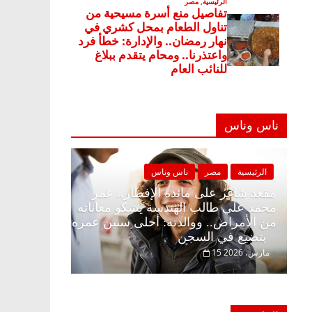
ناس وناس
اس وناس
الرئيسية
مصر
ناس وناس
فطار وبلكونة بلا زينة
مقعد شاغر على مائدة الإفطار.. عمر
الق فاروق خبير
محمد علي طالب الهندسة يشكو معانا
ر حلم الحرية ولمة
من الأمراض.. ووالدته: أحلى سنين ع
بتضيع في السجن
15 مارس، 2026