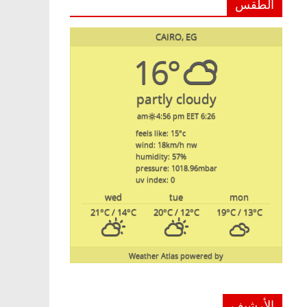
الطقس
CAIRO, EG
16°
partly cloudy
4:56 pm EET
6:26 am
feels like: 15
°c
wind: 18
km/h
nw
humidity: 57
%
pressure: 1018.96
mbar
uv index: 0
wed
tue
mon
21
°C
/ 14
°C
20
°C
/ 12
°C
19
°C
/ 13
°C
Weather Atlas
powered by
الأرشيف