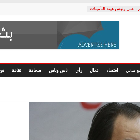
رد على رئيس هيئة التأمينات
حفي: إنكار الأزمة لا ينهي
 المعاشات.. ونطالب بكشف
ة
 يكتب: القطاع الصحي إلى
الشعبي يطلق لجنة “الحق
إسكندرية لرصد الانتهاكات
الرسومات النهائية للقرار
ع مدني
اقتصاد
عمال
رأي
ناس وناس
صحافة
ثقافة
فن
 الصحفيين.. وانتهاء أعمال
لإداري
ي لحقوق الإنسان يعلن
لدكتور محمد زهران.. ويؤكد:
وضمانات المحاكمة العادلة