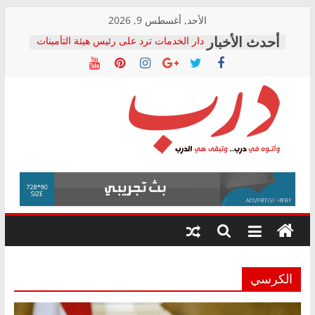
Skip
الأحد, أغسطس 9, 2026
to
دار الخدمات ترد على رئيس هيئة التأمينات
content
بعد مؤتمره الصحفي: إنكار الأزمة لا ينهي
معاناة أصحاب المعاشات.. ونطالب بكشف
الشركة المنفذة
فرحات سليمان يكتب: القطاع الصحي إلى
أين؟
حزب التحالف الشعبي يطلق لجنة “الحق
درب
في الصحة” بالإسكندرية لرصد الانتهاكات
ودعم المرضى
صور .. اعتماد الرسومات النهائية للقرار
وأتوه
الوزاري لمدينة الصحفيين.. وانتهاء أعمال
في
إنشاء المبنى الإداري
درب..
المجلس القومي لحقوق الإنسان يعلن
وتبقى
متابعة قضية الدكتور محمد زهران.. ويؤكد:
هي
قرينة البراءة وضمانات المحاكمة العادلة
حق أصيل
الدرب
الكرسي