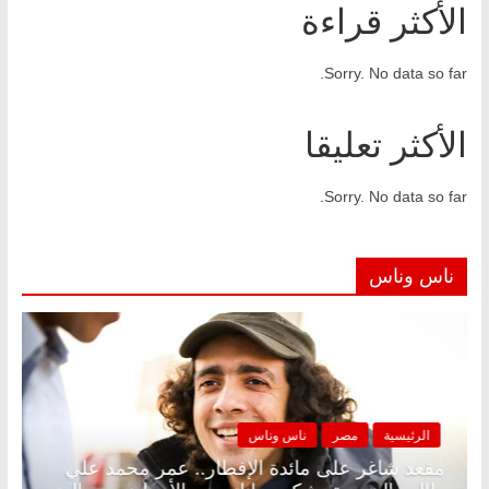
الأكثر قراءة
Sorry. No data so far.
الأكثر تعليقا
Sorry. No data so far.
ناس وناس
الرئيسية
مصر
ناس وناس
د.
مقعد شاغر على مائدة الإفطار.. عمر محمد علي