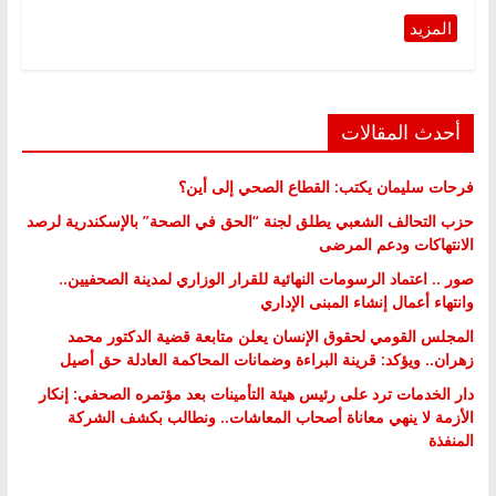
أحدث المقالات
فرحات سليمان يكتب: القطاع الصحي إلى أين؟
حزب التحالف الشعبي يطلق لجنة “الحق في الصحة” بالإسكندرية لرصد
الانتهاكات ودعم المرضى
صور .. اعتماد الرسومات النهائية للقرار الوزاري لمدينة الصحفيين..
وانتهاء أعمال إنشاء المبنى الإداري
المجلس القومي لحقوق الإنسان يعلن متابعة قضية الدكتور محمد
زهران.. ويؤكد: قرينة البراءة وضمانات المحاكمة العادلة حق أصيل
دار الخدمات ترد على رئيس هيئة التأمينات بعد مؤتمره الصحفي: إنكار
الأزمة لا ينهي معاناة أصحاب المعاشات.. ونطالب بكشف الشركة
المنفذة