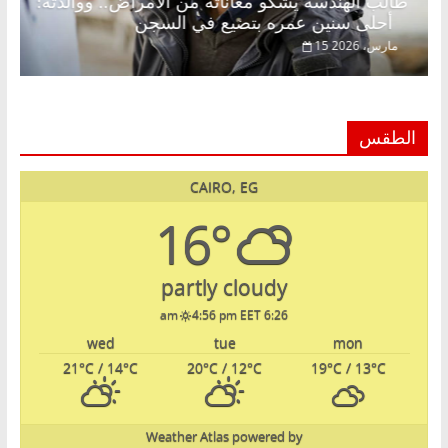
طالب الهندسة يشكو معاناته من الأمراض.. ووالدته:
أحلى سنين عمره بتضيع في السجن
15 مارس، 2026
الطقس
CAIRO, EG
16°
partly cloudy
4:56 pm EET
6:26 am
wed
tue
mon
21
°C
/ 14
°C
20
°C
/ 12
°C
19
°C
/ 13
°C
Weather Atlas
powered by