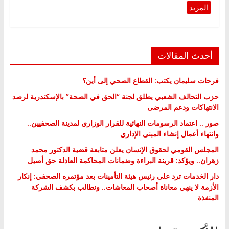
أحدث المقالات
فرحات سليمان يكتب: القطاع الصحي إلى أين؟
حزب التحالف الشعبي يطلق لجنة “الحق في الصحة” بالإسكندرية لرصد
الانتهاكات ودعم المرضى
صور .. اعتماد الرسومات النهائية للقرار الوزاري لمدينة الصحفيين..
وانتهاء أعمال إنشاء المبنى الإداري
المجلس القومي لحقوق الإنسان يعلن متابعة قضية الدكتور محمد
زهران.. ويؤكد: قرينة البراءة وضمانات المحاكمة العادلة حق أصيل
دار الخدمات ترد على رئيس هيئة التأمينات بعد مؤتمره الصحفي: إنكار
الأزمة لا ينهي معاناة أصحاب المعاشات.. ونطالب بكشف الشركة
المنفذة