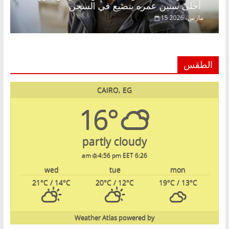
أحلى سنين عمره بتضيع في السجن
15 مارس، 2026
الطقس
CAIRO, EG
16°
partly cloudy
4:56 pm EET
6:26 am
wed
tue
mon
21
°C
/ 14
°C
20
°C
/ 12
°C
19
°C
/ 13
°C
Weather Atlas
powered by