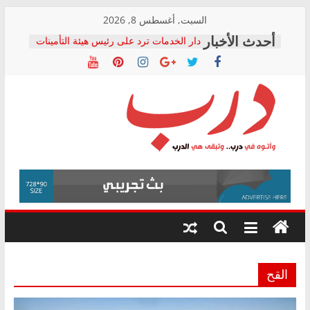
Skip
السبت, أغسطس 8, 2026
to
دار الخدمات ترد على رئيس هيئة التأمينات
content
بعد مؤتمره الصحفي: إنكار الأزمة لا ينهي
معاناة أصحاب المعاشات.. ونطالب بكشف
الشركة المنفذة
فرحات سليمان يكتب: القطاع الصحي إلى
أين؟
حزب التحالف الشعبي يطلق لجنة “الحق
درب
في الصحة” بالإسكندرية لرصد الانتهاكات
ودعم المرضى
صور .. اعتماد الرسومات النهائية للقرار
وأتوه
الوزاري لمدينة الصحفيين.. وانتهاء أعمال
في
إنشاء المبنى الإداري
درب..
المجلس القومي لحقوق الإنسان يعلن
وتبقى
متابعة قضية الدكتور محمد زهران.. ويؤكد:
هي
قرينة البراءة وضمانات المحاكمة العادلة
حق أصيل
الدرب
القح