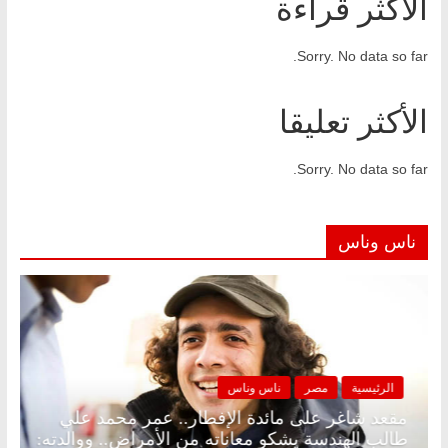
الأكثر قراءة
Sorry. No data so far.
الأكثر تعليقا
Sorry. No data so far.
ناس وناس
الرئيسية
مصر
ناس وناس
 د.
مقعد شاغر على مائدة الإفطار.. عمر محمد علي
طالب الهندسة يشكو معاناته من الأمراض.. ووالدته: