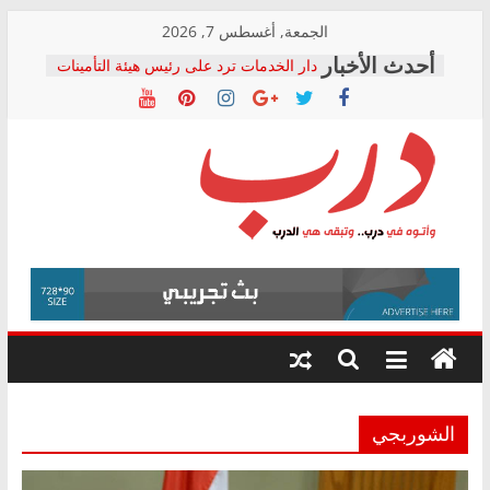
Skip
الجمعة, أغسطس 7, 2026
to
دار الخدمات ترد على رئيس هيئة التأمينات
content
بعد مؤتمره الصحفي: إنكار الأزمة لا ينهي
معاناة أصحاب المعاشات.. ونطالب بكشف
الشركة المنفذة
فرحات سليمان يكتب: القطاع الصحي إلى
أين؟
حزب التحالف الشعبي يطلق لجنة “الحق
درب
في الصحة” بالإسكندرية لرصد الانتهاكات
ودعم المرضى
صور .. اعتماد الرسومات النهائية للقرار
وأتوه
الوزاري لمدينة الصحفيين.. وانتهاء أعمال
في
إنشاء المبنى الإداري
درب..
المجلس القومي لحقوق الإنسان يعلن
وتبقى
متابعة قضية الدكتور محمد زهران.. ويؤكد:
هي
قرينة البراءة وضمانات المحاكمة العادلة
حق أصيل
الدرب
الشوربجي