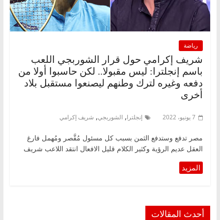
رياضة
شريف إكرامي حول قرار الشوربجي اللعب
باسم إنجلترا: ليس مقبولا.. لكن حاسبوا أولا من
دفعه وغيره لترك وطنهم ليصنعوا مستقبل بلاد
أخرى
,
,
7 يونيو، 2022
إنجلترا
الشوربجي
شريف إكرامي
مصر تدفع وستدفع الثمن بسبب كل مسئول مُقَّصر ومُهمل فارغ
العقل عديم الرؤية وكثير الكلام قليل الافعال انتقد اللاعب شريف
أحدث المقالات