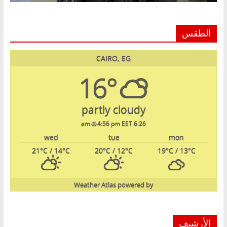
الطقس
CAIRO, EG
16°
partly cloudy
4:56 pm EET
6:26 am
wed
tue
mon
21
°C
/ 14
°C
20
°C
/ 12
°C
19
°C
/ 13
°C
Weather Atlas
powered by
الأرشيف