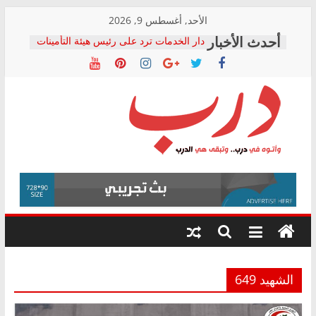
Skip
الأحد, أغسطس 9, 2026
to
دار الخدمات ترد على رئيس هيئة التأمينات
content
بعد مؤتمره الصحفي: إنكار الأزمة لا ينهي
معاناة أصحاب المعاشات.. ونطالب بكشف
الشركة المنفذة
فرحات سليمان يكتب: القطاع الصحي إلى
أين؟
حزب التحالف الشعبي يطلق لجنة “الحق
درب
في الصحة” بالإسكندرية لرصد الانتهاكات
ودعم المرضى
صور .. اعتماد الرسومات النهائية للقرار
وأتوه
الوزاري لمدينة الصحفيين.. وانتهاء أعمال
في
إنشاء المبنى الإداري
درب..
المجلس القومي لحقوق الإنسان يعلن
وتبقى
متابعة قضية الدكتور محمد زهران.. ويؤكد:
هي
قرينة البراءة وضمانات المحاكمة العادلة
حق أصيل
الدرب
الشهيد 649