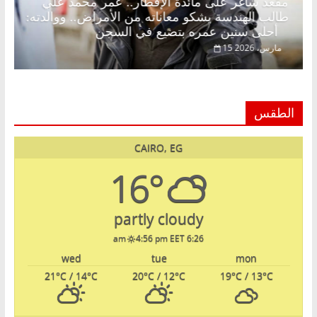
د.
مقعد شاغر على مائدة الإفطار.. عمر محمد علي
طالب الهندسة يشكو معاناته من الأمراض.. ووالدته:
أحلى سنين عمره بتضيع في السجن
15 مارس، 2026
الطقس
CAIRO, EG
16°
partly cloudy
4:56 pm EET
6:26 am
wed
tue
mon
21
°C
/ 14
°C
20
°C
/ 12
°C
19
°C
/ 13
°C