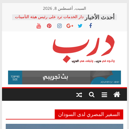
Skip
السبت, أغسطس 8, 2026
to
دار الخدمات ترد على رئيس هيئة التأمينات
content
بعد مؤتمره الصحفي: إنكار الأزمة لا ينهي
معاناة أصحاب المعاشات.. ونطالب بكشف
الشركة المنفذة
فرحات سليمان يكتب: القطاع الصحي إلى
أين؟
حزب التحالف الشعبي يطلق لجنة “الحق
درب
في الصحة” بالإسكندرية لرصد الانتهاكات
ودعم المرضى
صور .. اعتماد الرسومات النهائية للقرار
وأتوه
الوزاري لمدينة الصحفيين.. وانتهاء أعمال
في
إنشاء المبنى الإداري
درب..
المجلس القومي لحقوق الإنسان يعلن
وتبقى
متابعة قضية الدكتور محمد زهران.. ويؤكد:
هي
قرينة البراءة وضمانات المحاكمة العادلة
حق أصيل
الدرب
السفير المصري لدى السودان