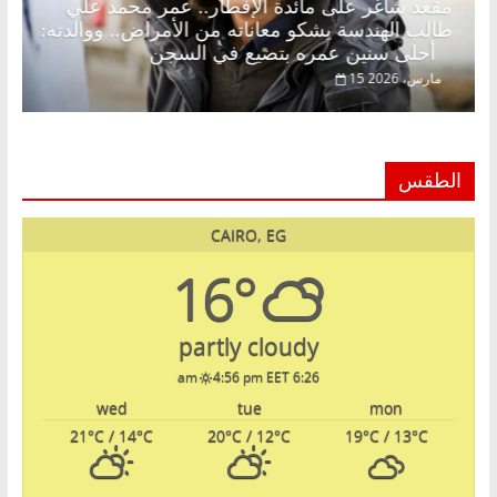
د.
مقعد شاغر على مائدة الإفطار.. عمر محمد علي
طالب الهندسة يشكو معاناته من الأمراض.. ووالدته:
أحلى سنين عمره بتضيع في السجن
15 مارس، 2026
الطقس
CAIRO, EG
16°
partly cloudy
4:56 pm EET
6:26 am
wed
tue
mon
21
°C
/ 14
°C
20
°C
/ 12
°C
19
°C
/ 13
°C