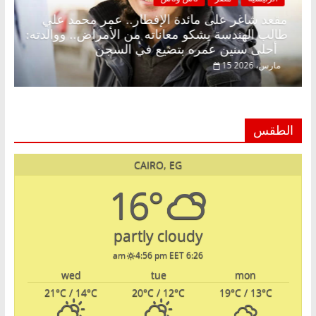
.. د.
مقعد شاغر على مائدة الإفطار.. عمر محمد علي
طالب الهندسة يشكو معاناته من الأمراض.. ووالدته:
أحلى سنين عمره بتضيع في السجن
15 مارس، 2026
الطقس
CAIRO, EG
16°
partly cloudy
4:56 pm EET
6:26 am
wed
tue
mon
21
°C
/ 14
°C
20
°C
/ 12
°C
19
°C
/ 13
°C