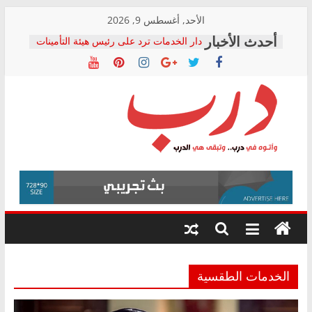
Skip
الأحد, أغسطس 9, 2026
to
دار الخدمات ترد على رئيس هيئة التأمينات
content
بعد مؤتمره الصحفي: إنكار الأزمة لا ينهي
معاناة أصحاب المعاشات.. ونطالب بكشف
الشركة المنفذة
فرحات سليمان يكتب: القطاع الصحي إلى
أين؟
حزب التحالف الشعبي يطلق لجنة “الحق
درب
في الصحة” بالإسكندرية لرصد الانتهاكات
ودعم المرضى
صور .. اعتماد الرسومات النهائية للقرار
وأتوه
الوزاري لمدينة الصحفيين.. وانتهاء أعمال
في
إنشاء المبنى الإداري
درب..
المجلس القومي لحقوق الإنسان يعلن
وتبقى
متابعة قضية الدكتور محمد زهران.. ويؤكد:
هي
قرينة البراءة وضمانات المحاكمة العادلة
حق أصيل
الدرب
الخدمات الطقسية