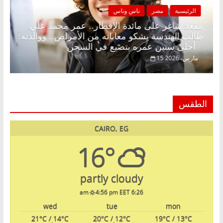
الرئيسية
مصر
ناس وناس
.
مقعد شاغر على مائدة الإفطار.. عمر محمد علي
طالب الهندسة يشكو معاناته من الأمراض.. ووالدته:
أحلى سنين عمره بتضيع في السجن
15 مارس، 2026
الطقس
CAIRO, EG
16°
partly cloudy
4:56 pm EET
6:26 am
wed
tue
mon
21
°C
/ 14
°C
20
°C
/ 12
°C
19
°C
/ 13
°C