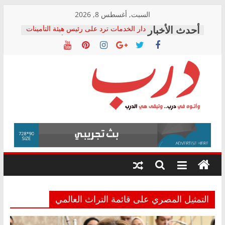
Skip
السبت, أغسطس 8, 2026
to
دار الخدمات ترد على رئيس هيئة التأمينات
content
بعد مؤتمره الصحفي: إنكار الأزمة لا ينهي
معاناة أصحاب المعاشات.. ونطالب بكشف
الشركة المنفذة
فرحات سليمان يكتب: القطاع الصحي إلى
أين؟
حزب التحالف الشعبي يطلق لجنة “الحق
درب
في الصحة” بالإسكندرية لرصد الانتهاكات
ودعم المرضى
صور .. اعتماد الرسومات النهائية للقرار
وأتوه
الوزاري لمدينة الصحفيين.. وانتهاء أعمال
في
إنشاء المبنى الإداري
درب..
المجلس القومي لحقوق الإنسان يعلن
وتبقى
متابعة قضية الدكتور محمد زهران.. ويؤكد:
هي
قرينة البراءة وضمانات المحاكمة العادلة
حق أصيل
الدرب
التمثيل المصري على قائمة التراث العالمي