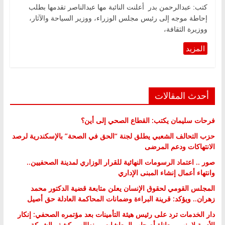
كتب: عبدالرحمن بدر أعلنت النائبة مها عبدالناصر تقدمها بطلب
إحاطة موجه إلى رئيس مجلس الوزراء، ووزير السياحة والآثار،
ووزيرة الثقافة،
أحدث المقالات
فرحات سليمان يكتب: القطاع الصحي إلى أين؟
حزب التحالف الشعبي يطلق لجنة “الحق في الصحة” بالإسكندرية لرصد
الانتهاكات ودعم المرضى
صور .. اعتماد الرسومات النهائية للقرار الوزاري لمدينة الصحفيين..
وانتهاء أعمال إنشاء المبنى الإداري
المجلس القومي لحقوق الإنسان يعلن متابعة قضية الدكتور محمد
زهران.. ويؤكد: قرينة البراءة وضمانات المحاكمة العادلة حق أصيل
دار الخدمات ترد على رئيس هيئة التأمينات بعد مؤتمره الصحفي: إنكار
الأزمة لا ينهي معاناة أصحاب المعاشات.. ونطالب بكشف الشركة