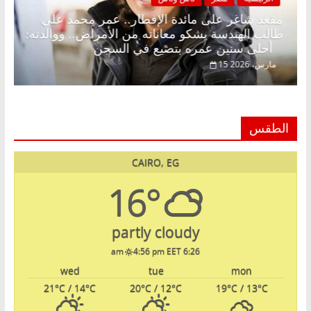
.
مقعد شاغر على مائدة الإفطار.. عمر محمد علي
طالب الهندسة يشكو معاناته من الأمراض.. ووالدته:
أحلى سنين عمره بتضيع في السجن
15 مارس، 2026
الطقس
CAIRO, EG
16°
partly cloudy
4:56 pm EET
6:26 am
wed
tue
mon
21
°C
/ 14
°C
20
°C
/ 12
°C
19
°C
/ 13
°C