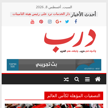
Skip
السبت, أغسطس 8, 2026
to
دار الخدمات ترد على رئيس هيئة التأمينات
content
بعد مؤتمره الصحفي: إنكار الأزمة لا ينهي
معاناة أصحاب المعاشات.. ونطالب بكشف
الشركة المنفذة
فرحات سليمان يكتب: القطاع الصحي إلى
أين؟
حزب التحالف الشعبي يطلق لجنة “الحق
درب
في الصحة” بالإسكندرية لرصد الانتهاكات
ودعم المرضى
صور .. اعتماد الرسومات النهائية للقرار
وأتوه
الوزاري لمدينة الصحفيين.. وانتهاء أعمال
في
إنشاء المبنى الإداري
درب..
المجلس القومي لحقوق الإنسان يعلن
وتبقى
متابعة قضية الدكتور محمد زهران.. ويؤكد:
هي
قرينة البراءة وضمانات المحاكمة العادلة
حق أصيل
الدرب
التصفيات المؤهلة لكأس العالم