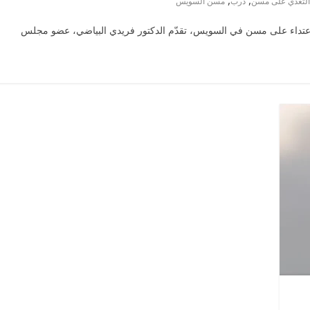
,
,
التعدي على مسن
درب
مسن السويس
اعتداء على مسن في السويس، تقدّم الدكتور فريدي البياضي، عضو مجلس
ر
ناس وناس
الرئيسية
مصر
ناس وناس
ى مائدة الإفطار.. يحيى
مقعد شاغر على الإفطار وبلكونة ب
ادي فارس مقاومة
رمضان.. د. عبدالخالق فاروق خب
 دافع عن المال العام
اقتصادي في انتظار حلم الحرية 
الحبايب
22 فبراير، 2026