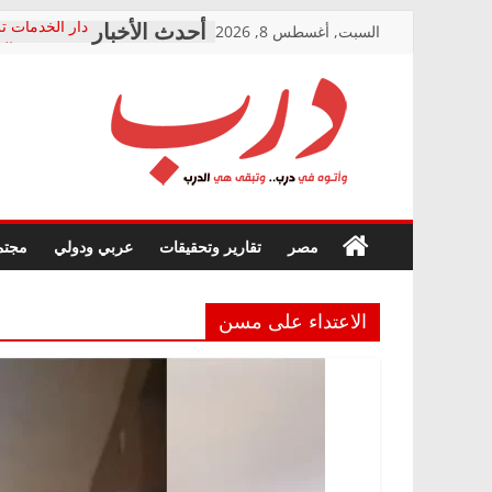
Skip
السبت, أغسطس 8, 2026
دار الخدمات تر
to
بعد مؤتمره الص
معاناة أصحاب
content
الشركة المنفذ
فرحات سليمان
درب
أين؟
حزب التحالف 
في الصحة” بال
وأتوه
ودعم المرضى
صور .. اعتماد 
في
مصر
تقارير وتحقيقات
عربي ودولي
مجتم
الوزاري لمدينة
درب..
إنشاء المبنى ا
وتبقى
المجلس القومي
هي
متابعة قضية ال
الاعتداء على مسن
الدرب
قرينة البراءة 
حق أصيل