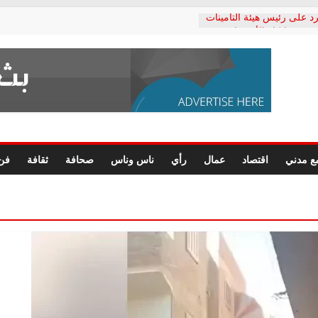
د على رئيس هيئة التأمينات
حفي: إنكار الأزمة لا ينهي
 المعاشات.. ونطالب بكشف
ة
 يكتب: القطاع الصحي إلى
الشعبي يطلق لجنة “الحق
إسكندرية لرصد الانتهاكات
الرسومات النهائية للقرار
ع مدني
اقتصاد
عمال
رأي
ناس وناس
صحافة
ثقافة
فن
 الصحفيين.. وانتهاء أعمال
لإداري
 لحقوق الإنسان يعلن
دكتور محمد زهران.. ويؤكد:
وضمانات المحاكمة العادلة