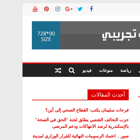
رياضة
منوعات
فيديو
أحدث المقالات
فرحات سليمان يكتب: القطاع الصحي إلى أين؟
حزب التحالف الشعبي يطلق لجنة “الحق في الصحة”
بالإسكندرية لرصد الانتهاكات ودعم المرضى
صور .. اعتماد الرسومات النهائية للقرار الوزاري لمدينة