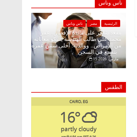
ناس وناس
الرئيسية
مصر
ناس وناس
الرئيسية
لا زينة
مقعد شاغر على مائدة الإفطار.. عمر
ير
محمد علي طالب الهندسة يشكو معاناته
د. عبدال
ولمة
من الأمراض.. ووالدته: أحلى سنين عمره
يحتفل بذ
بتضيع في السجن
السبعين (بروفايل)
15 مارس، 2026
26 يناير، 2026
الطقس
CAIRO, EG
16°
partly cloudy
4:56 pm EET
6:26 am