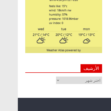
feels like: 15
°c
wind: 18
km/h
nw
humidity: 57
%
pressure: 1018.96
mbar
uv index: 0
wed
tue
mon
21
°C
/ 14
°C
20
°C
/ 12
°C
19
°C
/ 13
°C
Weather Atlas
powered by
الأرشيف
الأرشيف