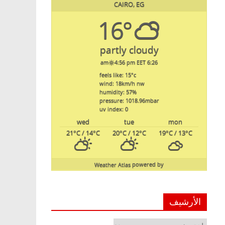
CAIRO, EG
16°
partly cloudy
4:56 pm EET
6:26 am
feels like: 15
°c
wind: 18
km/h
nw
humidity: 57
%
pressure: 1018.96
mbar
uv index: 0
wed
tue
mon
21
°C
/ 14
°C
20
°C
/ 12
°C
19
°C
/ 13
°C
Weather Atlas
powered by
الأرشيف
الأرشيف