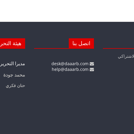
اتصل بنا
هيئة التحر
لاشتراكي
مديرا التحرير
desk@daaarb.com
help@daaarb.com
محمد جودة
حنان فكري