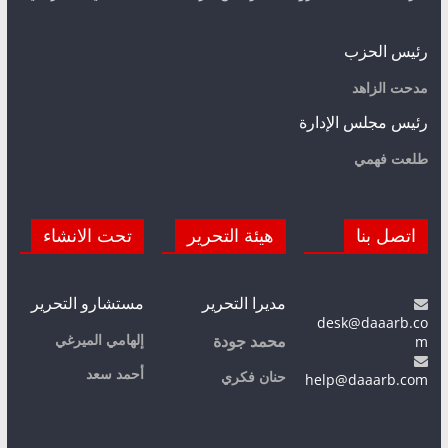
رئيس الحزب
مدحت الزاهد
رئيس مجلس الإدارة
طلعت فهمي
اتصل بنا
هيئة التحرير
تحت الانشاء
مديرا التحرير
مستشارو التحرير
desk@daaarb.co
m
إلهامي الميرغي
محمد جودة
أحمد سعد
حنان فكري
help@daaarb.com