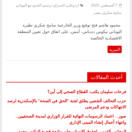
,
,
,
7 أغسطس، 2020
اردوغان
السراج
ترسيم الحدود مع اليونان
,
سامح شكري
مصر
محمود هاشم فتح توقيع وزير الخارجية سامح شكري نظيره
اليوناني نيكوس دندياس، أمس، على اتفاق حول تعيين المنطقة
الاقتصادية الخالصة
أحدث المقالات
فرحات سليمان يكتب: القطاع الصحي إلى أين؟
حزب التحالف الشعبي يطلق لجنة “الحق في الصحة” بالإسكندرية لرصد
الانتهاكات ودعم المرضى
صور .. اعتماد الرسومات النهائية للقرار الوزاري لمدينة الصحفيين..
وانتهاء أعمال إنشاء المبنى الإداري
المجلس القومي لحقوق الإنسان يعلن متابعة قضية الدكتور محمد