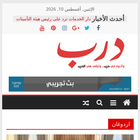
Skip
الإثنين, أغسطس 10, 2026
to
دار الخدمات ترد على رئيس هيئة التأمينات
content
بعد مؤتمره الصحفي: إنكار الأزمة لا ينهي
معاناة أصحاب المعاشات.. ونطالب بكشف
الشركة المنفذة
فرحات سليمان يكتب: القطاع الصحي إلى
أين؟
حزب التحالف الشعبي يطلق لجنة “الحق
درب
في الصحة” بالإسكندرية لرصد الانتهاكات
ودعم المرضى
صور .. اعتماد الرسومات النهائية للقرار
وأتوه
الوزاري لمدينة الصحفيين.. وانتهاء أعمال
في
إنشاء المبنى الإداري
درب..
المجلس القومي لحقوق الإنسان يعلن
وتبقى
متابعة قضية الدكتور محمد زهران.. ويؤكد:
هي
قرينة البراءة وضمانات المحاكمة العادلة
حق أصيل
الدرب
اردوغان