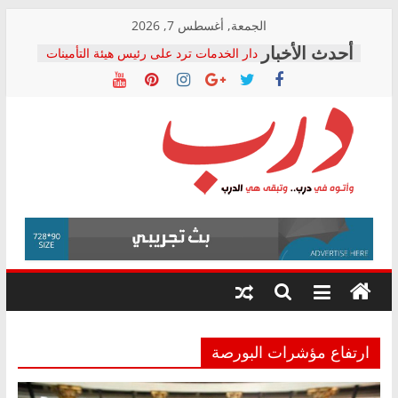
Skip
الجمعة, أغسطس 7, 2026
to
دار الخدمات ترد على رئيس هيئة التأمينات
content
بعد مؤتمره الصحفي: إنكار الأزمة لا ينهي
معاناة أصحاب المعاشات.. ونطالب بكشف
الشركة المنفذة
فرحات سليمان يكتب: القطاع الصحي إلى
أين؟
حزب التحالف الشعبي يطلق لجنة “الحق
درب
في الصحة” بالإسكندرية لرصد الانتهاكات
ودعم المرضى
صور .. اعتماد الرسومات النهائية للقرار
وأتوه
الوزاري لمدينة الصحفيين.. وانتهاء أعمال
في
إنشاء المبنى الإداري
درب..
المجلس القومي لحقوق الإنسان يعلن
وتبقى
متابعة قضية الدكتور محمد زهران.. ويؤكد:
هي
قرينة البراءة وضمانات المحاكمة العادلة
حق أصيل
الدرب
ارتفاع مؤشرات البورصة