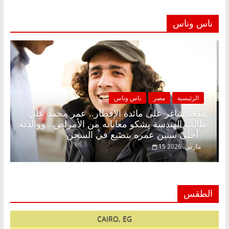
ناس وناس
الرئيسية
مصر
ناس وناس
كونة بلا زينة رمضان.. د.
مقعد شاغر على مائدة الإفطار.
صادي في انتظار حلم
طالب الهندسة يشكو معاناته من 
أحلى سنين عمره بتضيع في السجن
15 مارس، 2026
الطقس
CAIRO, EG