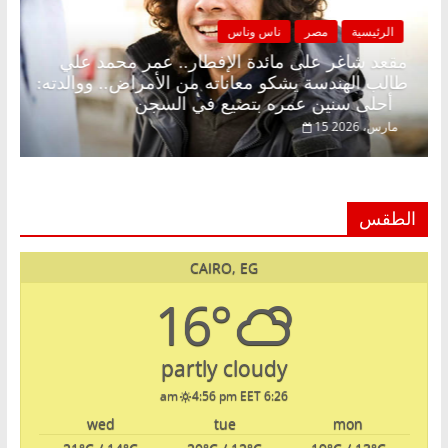
الرئيسية
مصر
ناس وناس
 بلا زينة رمضان.. د.
مقعد شاغر على مائدة الإفطار.. ع
ي في انتظار حلم
طالب الهندسة يشكو معاناته من الأم
أحلى سنين عمره بتضيع في السجن
15 مارس، 2026
الطقس
CAIRO, EG
16°
partly cloudy
4:56 pm EET
6:26 am
wed
tue
mon