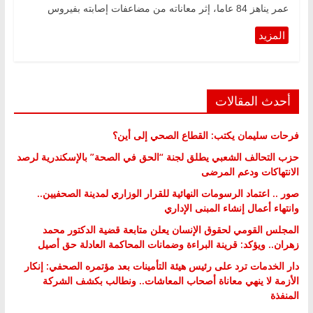
عمر يناهز 84 عاما، إثر معاناته من مضاعفات إصابته بفيروس
أحدث المقالات
فرحات سليمان يكتب: القطاع الصحي إلى أين؟
حزب التحالف الشعبي يطلق لجنة “الحق في الصحة” بالإسكندرية لرصد
الانتهاكات ودعم المرضى
صور .. اعتماد الرسومات النهائية للقرار الوزاري لمدينة الصحفيين..
وانتهاء أعمال إنشاء المبنى الإداري
المجلس القومي لحقوق الإنسان يعلن متابعة قضية الدكتور محمد
زهران.. ويؤكد: قرينة البراءة وضمانات المحاكمة العادلة حق أصيل
دار الخدمات ترد على رئيس هيئة التأمينات بعد مؤتمره الصحفي: إنكار
الأزمة لا ينهي معاناة أصحاب المعاشات.. ونطالب بكشف الشركة
المنفذة