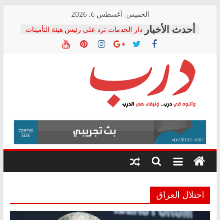
Skip
الخميس, أغسطس 6, 2026
to
دار الخدمات ترد على رئيس هيئة التأمينات
content
بعد مؤتمره الصحفي: إنكار الأزمة لا ينهي
معاناة أصحاب المعاشات.. ونطالب بكشف
الشركة المنفذة
فرحات سليمان يكتب: القطاع الصحي إلى
أين؟
حزب التحالف الشعبي يطلق لجنة “الحق
درب
في الصحة” بالإسكندرية لرصد الانتهاكات
ودعم المرضى
صور .. اعتماد الرسومات النهائية للقرار
وأتوه
الوزاري لمدينة الصحفيين.. وانتهاء أعمال
في
إنشاء المبنى الإداري
درب..
المجلس القومي لحقوق الإنسان يعلن
وتبقى
متابعة قضية الدكتور محمد زهران.. ويؤكد:
هي
قرينة البراءة وضمانات المحاكمة العادلة
حق أصيل
الدرب
احتلال العراق