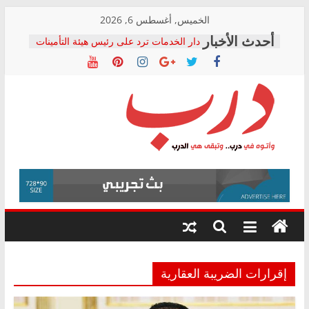
Skip
الخميس, أغسطس 6, 2026
to
دار الخدمات ترد على رئيس هيئة التأمينات
content
بعد مؤتمره الصحفي: إنكار الأزمة لا ينهي
معاناة أصحاب المعاشات.. ونطالب بكشف
الشركة المنفذة
فرحات سليمان يكتب: القطاع الصحي إلى
أين؟
حزب التحالف الشعبي يطلق لجنة “الحق
درب
في الصحة” بالإسكندرية لرصد الانتهاكات
ودعم المرضى
صور .. اعتماد الرسومات النهائية للقرار
وأتوه
الوزاري لمدينة الصحفيين.. وانتهاء أعمال
في
إنشاء المبنى الإداري
درب..
المجلس القومي لحقوق الإنسان يعلن
وتبقى
متابعة قضية الدكتور محمد زهران.. ويؤكد:
هي
قرينة البراءة وضمانات المحاكمة العادلة
حق أصيل
الدرب
إقرارات الضريبة العقارية