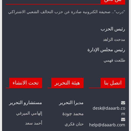
"درب".. صحيفة الكترونية صادرة عن حزب التحالف الشعبي الاشتراكي
رئيس الحزب
مدحت الزاهد
رئيس مجلس الإدارة
طلعت فهمي
اتصل بنا
هيئة التحرير
تحت الانشاء
مديرا التحرير
مستشارو التحرير
desk@daaarb.co
m
إلهامي الميرغي
محمد جودة
أحمد سعد
حنان فكري
help@daaarb.com