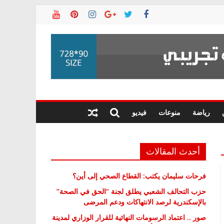
رياضة
منوعات
فيديو
أحدث المقالات
فرحات سليمان يكتب: القطاع الصحي إلى أين؟
حزب التحالف الشعبي يطلق لجنة “الحق في الصحة”
بالإسكندرية لرصد الانتهاكات ودعم المرضى
صور .. اعتماد الرسومات النهائية للقرار الوزاري لمدينة