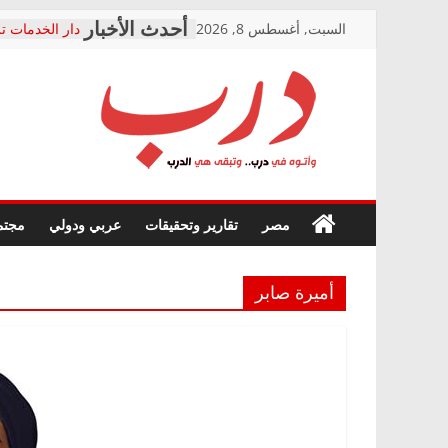
Skip
السبت, أغسطس 8, 2026
دار الخدمات تر
to
بعد مؤتمره الص
معاناة أصحاب
content
الشركة المنفذ
فرحات سليمان
درب
أين؟
حزب التحالف 
في الصحة” بال
وأتوه
ودعم المرضى
صور .. اعتماد 
في
مصر
تقارير وتحقيقات
عربي ودولي
مجتم
الوزاري لمدينة
درب..
إنشاء المبنى ا
وتبقى
المجلس القومي
هي
متابعة قضية ال
أميرة صابر
الدرب
قرينة البراءة 
حق أصيل