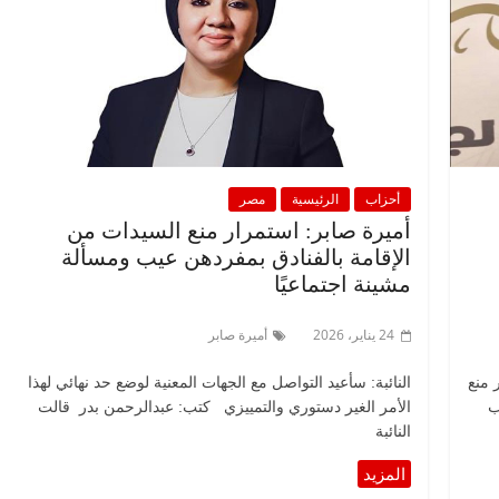
أحزاب
الرئيسية
مصر
أميرة صابر: استمرار منع السيدات من
الإقامة بالفنادق بمفردهن عيب ومسألة
مشينة اجتماعيًا
24 يناير، 2026
أميرة صابر
 منع
النائبة: سأعيد التواصل مع الجهات المعنية لوضع حد نهائي لهذا
ب
الأمر الغير دستوري والتمييزي كتب: عبدالرحمن بدر قالت
النائبة