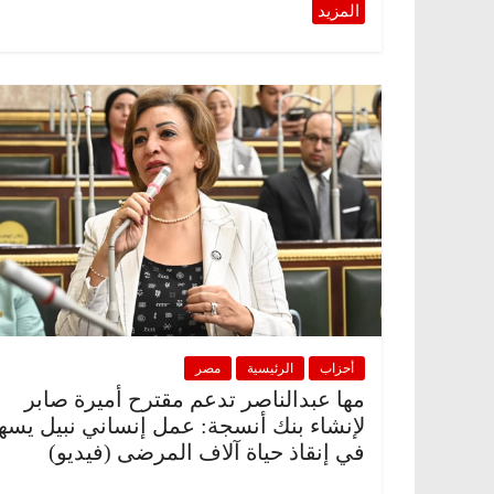
رئيسية
مصر
ناس وناس
الرئيسية
مصر
ناس و
عبدالخالق فاروق.. خبير اقتصادي
في ذكرى رحيله.. د. ن
فل بذكرى ميلاده وحيداً على أبواب
قانوني دافع عن قضايا
للحرية (بروفايل)
ير، 2026
26 يناير، 2026
أحزاب
الرئيسية
مصر
مها عبدالناصر تدعم مقترح أميرة صابر
لإنشاء بنك أنسجة: عمل إنساني نبيل يسه
في إنقاذ حياة آلاف المرضى (فيديو)