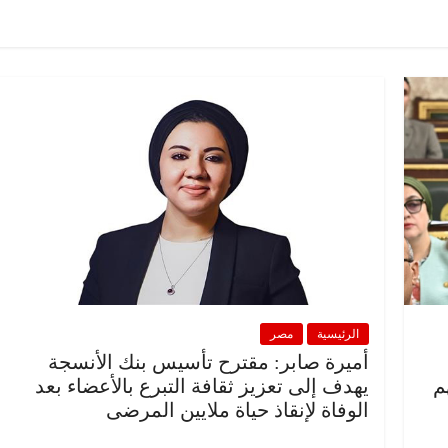
الرئيسية
مصر
ناس وناس
ناس
مقعد شاغر على مائدة الإفطار.. يحيى
ور فرحات فقيه
حسين عبدالهادي فارس مقاومة
 الوطن وانحاز
الخصخصة الذي دافع عن المال العام
(بروفايل)
21 فبراير، 2026
الرئيسية
مصر
أميرة صابر: مقترح تأسيس بنك الأنسجة
م
يهدف إلى تعزيز ثقافة التبرع بالأعضاء بعد
الوفاة لإنقاذ حياة ملايين المرضى