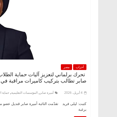
أحزاب
مصر
تحرك برلماني لتعزيز آليات حماية الطلاب
صابر تطالب بتركيب كاميرات مراقبة في
,
,
4 أبريل، 2026
أميرة صابر
المؤسسات التعليمية
حماية ا
كتبت: ليلى فريد تقدّمت النائبة أميرة صابر قنديل عضو 
برغبة