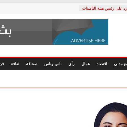
د على رئيس هيئة التأمينات
حفي: إنكار الأزمة لا ينهي
 المعاشات.. ونطالب بكشف
ة
 يكتب: القطاع الصحي إلى
الشعبي يطلق لجنة “الحق
إسكندرية لرصد الانتهاكات
الرسومات النهائية للقرار
ع مدني
اقتصاد
عمال
رأي
ناس وناس
صحافة
ثقافة
فن
 الصحفيين.. وانتهاء أعمال
لإداري
 لحقوق الإنسان يعلن
دكتور محمد زهران.. ويؤكد:
وضمانات المحاكمة العادلة