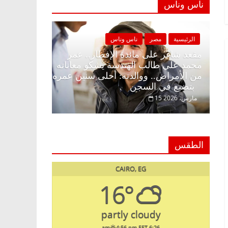
ناس وناس
الرئيسية
مصر
ناس وناس
الرئيسية
مصر
مقعد شاغر على الإفطار وبلكونة بلا زينة
مقعد شاغر على ما
رمضان.. د. عبدالخالق فاروق خبير
محمد علي طالب ا
اقتصادي في انتظار حلم الحرية ولمة
من الأمراض.. ووا
الحبايب
بتضيع في السجن
22 فبراير، 2026
15 مارس، 2026
الطقس
CAIRO, EG
16°
partly cloudy
4:56 pm EET
6:26 am