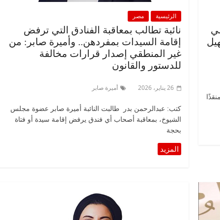
الرئيسية
مصر
ني
نائبة تطالب بمعاقبة الفنادق التي ترفض
هيل
إقامة السيدات بمفردهن.. وأميرة صابر: من
غير المنطقي إصدار قرارات مخالفة
للدستور والقانون
26 يناير، 2026
أميرة صابر
نقذًا
كتب: عبدالرحمن بدر طالبت النائبة أميرة صابر عضوة مجلس
الشيوخ، بمعاقبة أصحاب أي فندق يرفض إقامة سيدة أو فتاة
بحجة