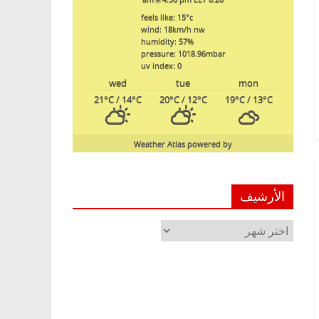
feels like: 15
°c
wind: 18
km/h
nw
humidity: 57
%
pressure: 1018.96
mbar
uv index: 0
wed
tue
mon
21
°C
/ 14
°C
20
°C
/ 12
°C
19
°C
/ 13
°C
Weather Atlas
powered by
الأرشيف
الأرشيف