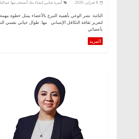
,
,
8 فبراير، 2026
أميرة صابر
إنشاء بنك أنسجة
مها عبدالن
النائبة: نشر الوعي بأهمية التبرع بالأعضاء يمثل خطوة مهمة
لتعزيز ثقافة التكافل الإنساني مها: طوال حياتي نفسي التب
بأعضائي